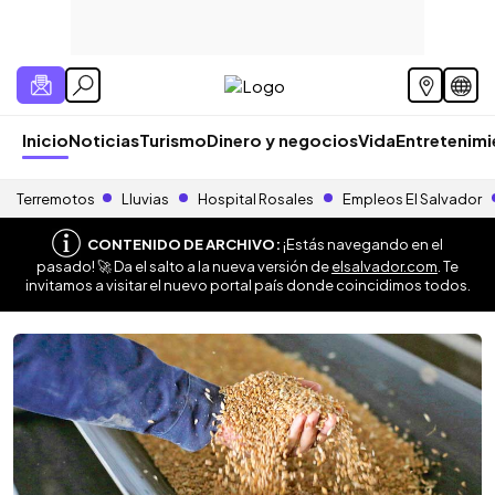
Inicio
Noticias
Turismo
Dinero y negocios
Vida
Entretenim
Terremotos
Lluvias
Hospital Rosales
Empleos El Salvador
CONTENIDO DE ARCHIVO:
¡Estás navegando en el
pasado! 🚀 Da el salto a la nueva versión de
elsalvador.com
. Te
invitamos a visitar el nuevo portal país donde coincidimos todos.