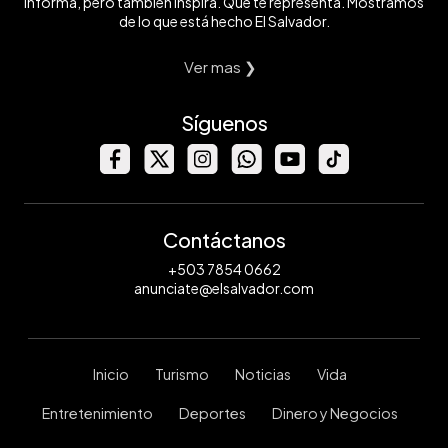
informa, pero también inspira. Que te representa. Mostramos
de lo que está hecho El Salvador.
Ver mas ❯
Síguenos
Contáctanos
+503 7854 0662
anunciate@elsalvador.com
Inicio
Turismo
Noticias
Vida
Entretenimiento
Deportes
Dinero y Negocios