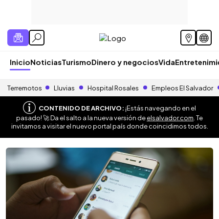
Inicio
Noticias
Turismo
Dinero y negocios
Vida
Entretenim
Terremotos
Lluvias
Hospital Rosales
Empleos El Salvador
CONTENIDO DE ARCHIVO:
¡Estás navegando en el
pasado! 🚀 Da el salto a la nueva versión de
elsalvador.com
. Te
invitamos a visitar el nuevo portal país donde coincidimos todos.