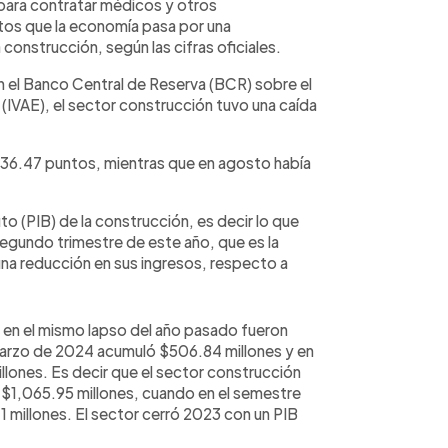
para contratar médicos y otros
tos que la economía pasa por una
construcción, según las cifras oficiales.
n el Banco Central de Reserva (BCR) sobre el
(IVAE), el sector construcción tuvo una caída
136.47 puntos, mientras que en agosto había
uto (PIB) de la construcción, es decir lo que
segundo trimestre de este año, que es la
 una reducción en sus ingresos, respecto a
ro en el mismo lapso del año pasado fueron
marzo de 2024 acumuló $506.84 millones y en
llones. Es decir que el sector construcción
 $1,065.95 millones, cuando en el semestre
1 millones. El sector cerró 2023 con un PIB