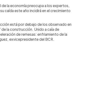
al de la economía preocupa a los expertos,
u caída este año incidirá en el crecimiento
ucción está por debajo de los observado en
de la construcción. Unido a caía de
celeración de remesas: enfriamiento de la
guez, exvicepresidente del BCR.