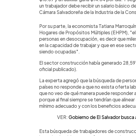
un trabajador debe recibir un salario básico 
Cámara Salvadoreña de la Industria de la Con
Por su parte, la economista Tatiana Marroquí
Hogares de Propósitos Múltiples (EHPM), "el 
personas en desocupación, es decir que miles
en la capacidad de trabajar y que en ese secto
siendo ocupadas".
El sector construcción había generado 28,59
oficial publicado).
La experta agregó que la búsqueda de person
países no responde a que no exista oferta labo
que no veo de qué manera puede responder a 
porque al final siempre se tendrían que alinear a
mínimo adecuado y con los beneficios adecu
VER:
Gobierno de El Salvador busca 
Esta búsqueda de trabajadores de construcc