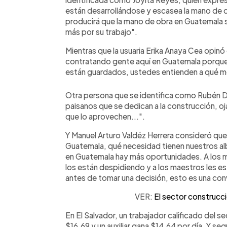
están desarrollándose y escasea la mano de o
producirá que la mano de obra en Guatemala s
más por su trabajo".
Mientras que la usuaria Erika Anaya Cea opinó
contratando gente aquí en Guatemala porque
están guardados, ustedes entienden a qué me
Otra persona que se identifica como Rubén D
paisanos que se dedican a la construcción, oja
que lo aprovechen...".
Y Manuel Arturo Valdéz Herrera consideró que 
Guatemala, qué necesidad tienen nuestros alba
en Guatemala hay más oportunidades. A los m
los están despidiendo y a los maestros les e
antes de tomar una decisión, esto es una co
VER:
El sector construcc
En El Salvador, un trabajador calificado del se
$16.69 y un auxiliar gana $14.64 por día. Y s