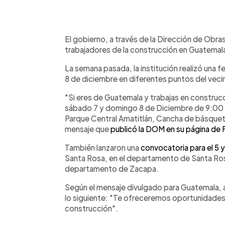
0:00
Facebook
Twitter
►
Escuchar artículo
El gobierno, a través de la Dirección de Obr
trabajadores de la construcción en Guatemal
La semana pasada, la institución realizó una fe
8 de diciembre en diferentes puntos del veci
"Si eres de Guatemala y trabajas en construc
sábado 7 y domingo 8 de Diciembre de 9:00 a
Parque Central Amatitlán, Cancha de básquetb
mensaje que
publicó la DOM en su página de
También lanzaron una
convocatoria para el 5 y
Santa Rosa, en el departamento de Santa Ros
departamento de Zacapa.
Según el mensaje divulgado para Guatemala, a 
lo siguiente: "Te ofreceremos oportunidades d
construcción".