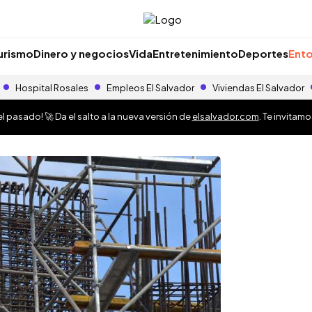
urismo
Dinero y negocios
Vida
Entretenimiento
Deportes
Ento
Hospital Rosales
Empleos El Salvador
Viviendas El Salvador
 pasado! 🚀 Da el salto a la nueva versión de
elsalvador.com
. Te invitam