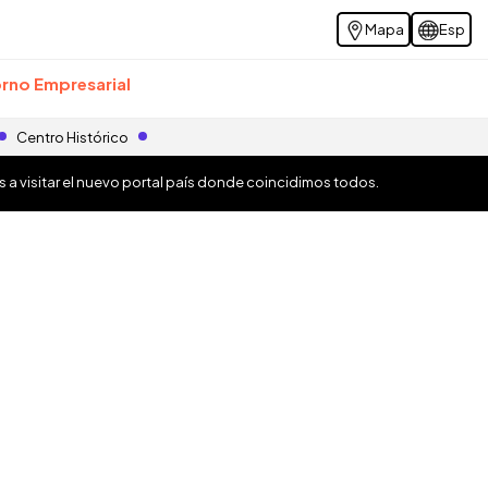
Mapa
Esp
rno Empresarial
Centro Histórico
os a visitar el nuevo portal país donde coincidimos todos.