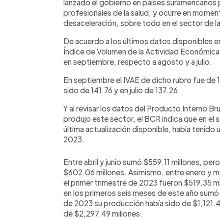
lanzado el gobierno en países suramericanos 
profesionales de la salud, y ocurre en momen
desaceleración, sobre todo en el sector de la 
De acuerdo a los últimos datos disponibles e
Índice de Volumen de la Actividad Económica 
en septiembre, respecto a agosto y a julio.
En septiembre el IVAE de dicho rubro fue de 
sido de 141.76 y en julio de 137.26.
Y al revisar los datos del Producto Interno Br
produjo este sector, el BCR indica que en el 
última actualización disponible, había tenido
2023.
Entre abril y junio sumó $559.11 millones, pe
$602.06 millones. Asimismo, entre enero y 
el primer trimestre de 2023 fueron $519.35 mi
en los primeros seis meses de este año sumó
de 2023 su producción había sido de $1,121.4
de $2,297.49 millones.