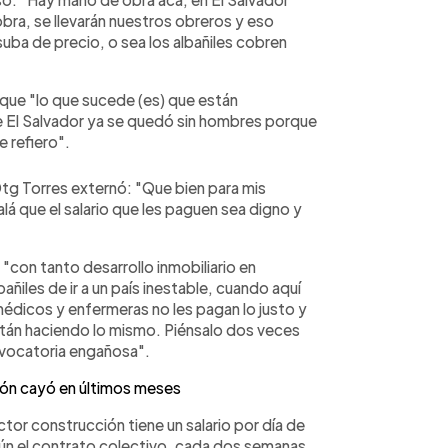
bra, se llevarán nuestros obreros y eso
uba de precio, o sea los albañiles cobren
 que "lo que sucede (es) que están
 El Salvador ya se quedó sin hombres porque
 refiero".
tg Torres externó: "Que bien para mis
lá que el salario que les paguen sea digno y
"con tanto desarrollo inmobiliario en
ñiles de ir a un país inestable, cuando aquí
édicos y enfermeras no les pagan lo justo y
stán haciendo lo mismo. Piénsalo dos veces
nvocatoria engañosa".
ión cayó en últimos meses
ctor construcción tiene un salario por día de
egún el contrato colectivo, cada dos semanas