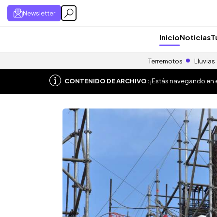
Newsletter
Inicio
Noticias
T
Terremotos
Lluvias
CONTENIDO DE ARCHIVO:
¡Estás navegando en el