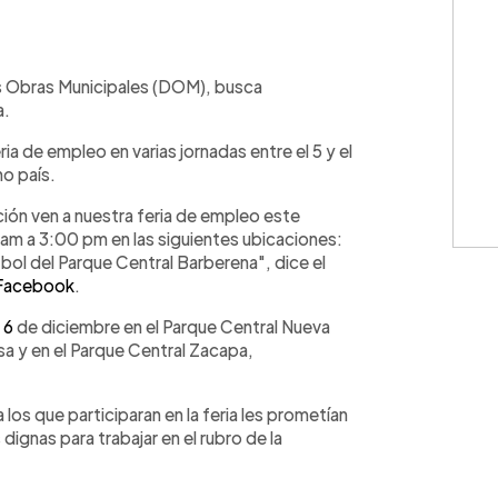
WhatsApp
Copiar link
as Obras Municipales (DOM), busca
a.
ria de empleo en varias jornadas entre el 5 y el
no país.
ción ven a nuestra feria de empleo este
m a 3:00 pm en las siguientes ubicaciones:
ol del Parque Central Barberena", dice el
 Facebook
.
 6
de diciembre en el Parque Central Nueva
a y en el Parque Central Zacapa,
los que participaran en la feria les prometían
ignas para trabajar en el rubro de la