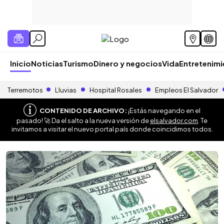
Inicio
Noticias
Turismo
Dinero y negocios
Vida
Entretenim
Terremotos
Lluvias
Hospital Rosales
Empleos El Salvador
CONTENIDO DE ARCHIVO:
¡Estás navegando en el
pasado! 🚀 Da el salto a la nueva versión de
elsalvador.com
. Te
invitamos a visitar el nuevo portal país donde coincidimos todos.