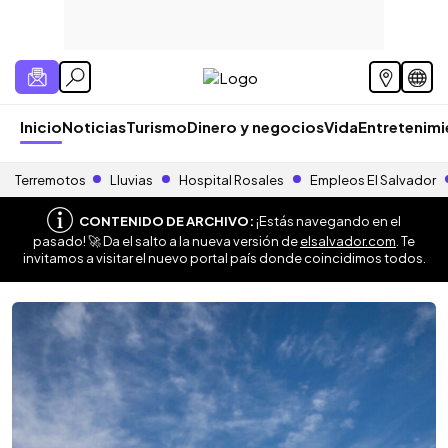
Inicio
Noticias
Turismo
Dinero y negocios
Vida
Entretenim
Terremotos
Lluvias
Hospital Rosales
Empleos El Salvador
CONTENIDO DE ARCHIVO:
¡Estás navegando en el
pasado! 🚀 Da el salto a la nueva versión de
elsalvador.com
. Te
invitamos a visitar el nuevo portal país donde coincidimos todos.