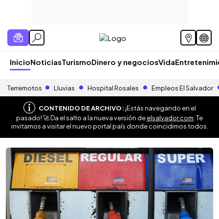
Inicio
Noticias
Turismo
Dinero y negocios
Vida
Entretenim
Terremotos
Lluvias
Hospital Rosales
Empleos El Salvador
CONTENIDO DE ARCHIVO:
¡Estás navegando en el
pasado! 🚀 Da el salto a la nueva versión de
elsalvador.com
. Te
invitamos a visitar el nuevo portal país donde coincidimos todos.