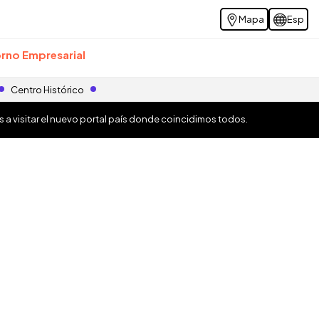
Mapa
Esp
rno Empresarial
Centro Histórico
os a visitar el nuevo portal país donde coincidimos todos.