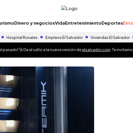
urismo
Dinero y negocios
Vida
Entretenimiento
Deportes
Ento
Hospital Rosales
Empleos El Salvador
Viviendas El Salvador
 pasado! 🚀 Da el salto a la nueva versión de
elsalvador.com
. Te invitam