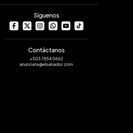
Síguenos
Contáctanos
+503 7854 0662
anunciate@elsalvador.com