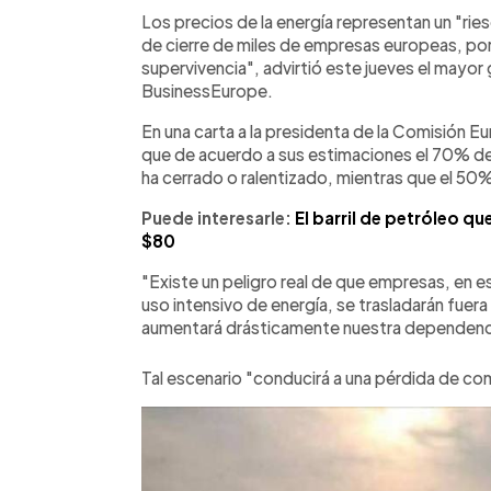
Facebook
Twitter
►
Escuchar artículo
Los precios de la energía representan un "ri
de cierre de miles de empresas europeas, por l
supervivencia", advirtió este jueves el mayor
BusinessEurope.
En una carta a la presidenta de la Comisión E
que de acuerdo a sus estimaciones el 70% de 
ha cerrado o ralentizado, mientras que el 50%
Puede interesarle:
El barril de petróleo q
$80
"Existe un peligro real de que empresas, en 
uso intensivo de energía, se trasladarán fue
aumentará drásticamente nuestra dependencia
Tal escenario "conducirá a una pérdida de com