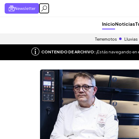
Newsletter
Inicio
Noticias
T
Terremotos
Lluvias
CONTENIDO DE ARCHIVO:
¡Estás navegando en el