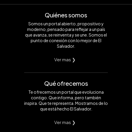
Quiénes somos
Somos un portal abierto, propositivo y
moderno, pensado para reflejar a un país
que avanza, se reinventa y se une. Somos el
punto de conexión con lo mejor de El
Salvador.
Ver mas ❯
Qué ofrecemos
Te ofrecemos un portal que evoluciona
contigo. Que informa, pero también
inspira. Que te representa. Mostramos de lo
que está hecho El Salvador.
Ver mas ❯