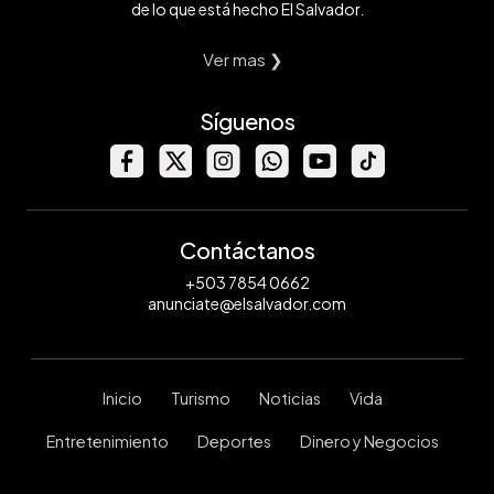
de lo que está hecho El Salvador.
Ver mas ❯
Síguenos
Contáctanos
+503 7854 0662
anunciate@elsalvador.com
Inicio
Turismo
Noticias
Vida
Entretenimiento
Deportes
Dinero y Negocios