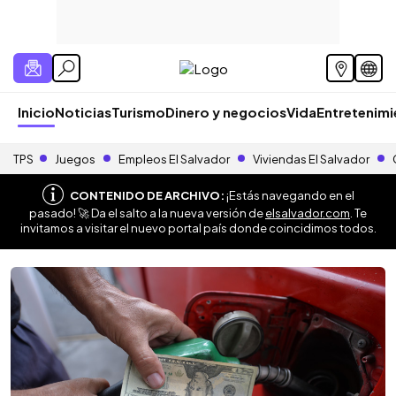
Inicio
Noticias
Turismo
Dinero y negocios
Vida
Entretenim
TPS
Juegos
Empleos El Salvador
Viviendas El Salvador
CONTENIDO DE ARCHIVO:
¡Estás navegando en el
pasado! 🚀 Da el salto a la nueva versión de
elsalvador.com
. Te
invitamos a visitar el nuevo portal país donde coincidimos todos.