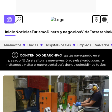
Inicio
Noticias
Turismo
Dinero y negocios
Vida
Entretenim
Terremotos
Lluvias
Hospital Rosales
Empleos El Salvador
CONTENIDO DE ARCHIVO:
¡Estás navegando en el
pasado! 🚀 Da el salto a la nueva versión de
elsalvador.com
. Te
invitamos a visitar el nuevo portal país donde coincidimos todos.