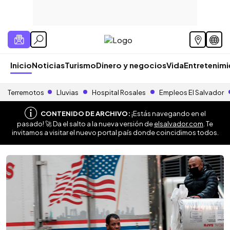
Inicio
Noticias
Turismo
Dinero y negocios
Vida
Entretenim
Terremotos
Lluvias
Hospital Rosales
Empleos El Salvador
CONTENIDO DE ARCHIVO:
¡Estás navegando en el
pasado! 🚀 Da el salto a la nueva versión de
elsalvador.com
. Te
invitamos a visitar el nuevo portal país donde coincidimos todos.