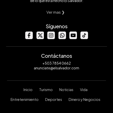
de lo que está hecho El Salvador.
Ver mas ❯
Síguenos
Contáctanos
+503 7854 0662
anunciate@elsalvador.com
Inicio
Turismo
Noticias
Vida
Entretenimiento
Deportes
Dinero y Negocios