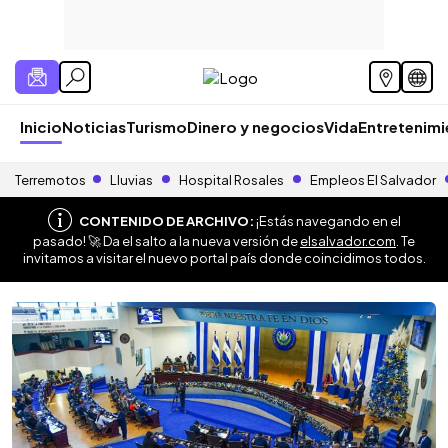
Inicio
Noticias
Turismo
Dinero y negocios
Vida
Entretenim
Terremotos
Lluvias
Hospital Rosales
Empleos El Salvador
CONTENIDO DE ARCHIVO:
¡Estás navegando en el
pasado! 🚀 Da el salto a la nueva versión de
elsalvador.com
. Te
invitamos a visitar el nuevo portal país donde coincidimos todos.