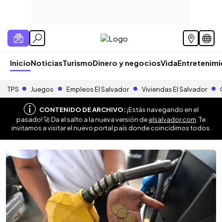
Inicio
Noticias
Turismo
Dinero y negocios
Vida
Entretenim
TPS
Juegos
Empleos El Salvador
Viviendas El Salvador
CONTENIDO DE ARCHIVO:
¡Estás navegando en el
pasado! 🚀 Da el salto a la nueva versión de
elsalvador.com
. Te
invitamos a visitar el nuevo portal país donde coincidimos todos.