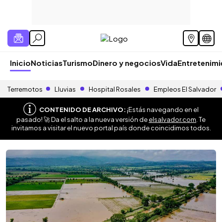
Inicio
Noticias
Turismo
Dinero y negocios
Vida
Entretenim
Terremotos
Lluvias
Hospital Rosales
Empleos El Salvador
CONTENIDO DE ARCHIVO:
¡Estás navegando en el
pasado! 🚀 Da el salto a la nueva versión de
elsalvador.com
. Te
invitamos a visitar el nuevo portal país donde coincidimos todos.