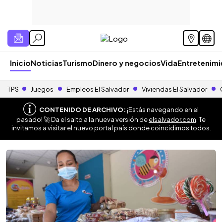
Inicio
Noticias
Turismo
Dinero y negocios
Vida
Entretenim
TPS
Juegos
Empleos El Salvador
Viviendas El Salvador
CONTENIDO DE ARCHIVO:
¡Estás navegando en el
pasado! 🚀 Da el salto a la nueva versión de
elsalvador.com
. Te
invitamos a visitar el nuevo portal país donde coincidimos todos.