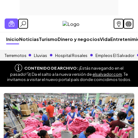
Inicio
Noticias
Turismo
Dinero y negocios
Vida
Entretenim
Terremotos
Lluvias
Hospital Rosales
Empleos El Salvador
CONTENIDO DE ARCHIVO:
¡Estás navegando en el
pasado! 🚀 Da el salto a la nueva versión de
elsalvador.com
. Te
invitamos a visitar el nuevo portal país donde coincidimos todos.