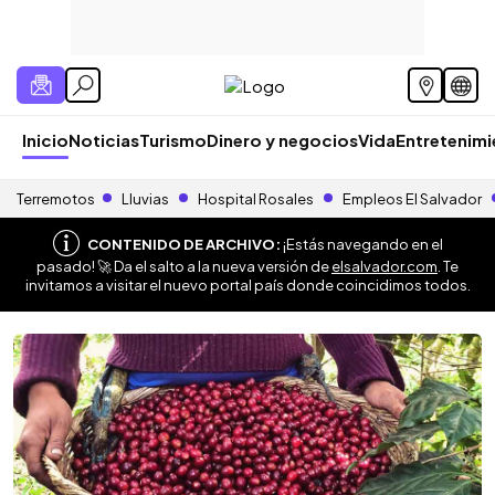
Inicio
Noticias
Turismo
Dinero y negocios
Vida
Entretenim
Terremotos
Lluvias
Hospital Rosales
Empleos El Salvador
CONTENIDO DE ARCHIVO:
¡Estás navegando en el
pasado! 🚀 Da el salto a la nueva versión de
elsalvador.com
. Te
invitamos a visitar el nuevo portal país donde coincidimos todos.