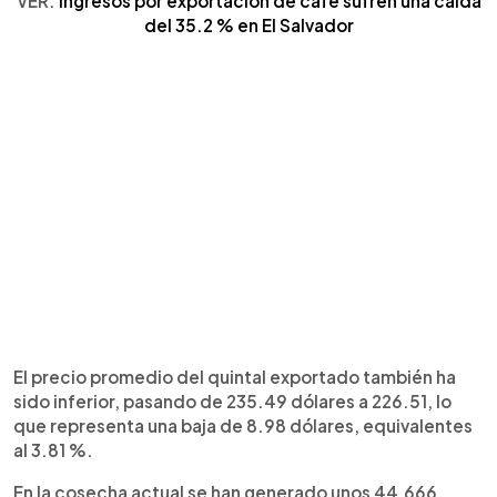
VER:
Ingresos por exportación de café sufren una caída
del 35.2 % en El Salvador
El precio promedio del quintal exportado también ha
sido inferior, pasando de 235.49 dólares a 226.51, lo
que representa una baja de 8.98 dólares, equivalentes
al 3.81 %.
En la cosecha actual se han generado unos 44,666