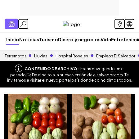
Inicio
Noticias
Turismo
Dinero y negocios
Vida
Entretenim
Terremotos
Lluvias
Hospital Rosales
Empleos El Salvador
CONTENIDO DE ARCHIVO:
¡Estás navegando en el
pasado! 🚀 Da el salto a la nueva versión de
elsalvador.com
. Te
invitamos a visitar el nuevo portal país donde coincidimos todos.