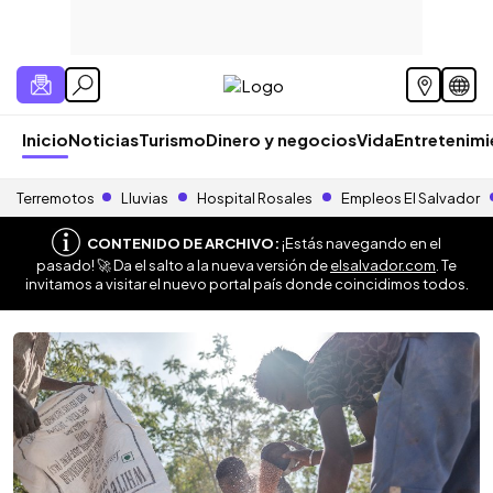
Inicio
Noticias
Turismo
Dinero y negocios
Vida
Entretenim
Terremotos
Lluvias
Hospital Rosales
Empleos El Salvador
CONTENIDO DE ARCHIVO:
¡Estás navegando en el
pasado! 🚀 Da el salto a la nueva versión de
elsalvador.com
. Te
invitamos a visitar el nuevo portal país donde coincidimos todos.