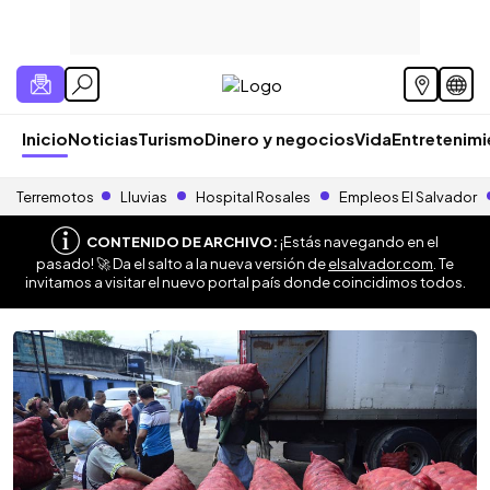
Inicio
Noticias
Turismo
Dinero y negocios
Vida
Entretenim
Terremotos
Lluvias
Hospital Rosales
Empleos El Salvador
CONTENIDO DE ARCHIVO:
¡Estás navegando en el
pasado! 🚀 Da el salto a la nueva versión de
elsalvador.com
. Te
invitamos a visitar el nuevo portal país donde coincidimos todos.