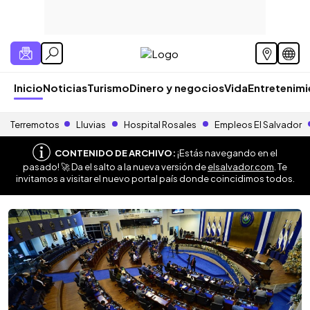
Inicio
Noticias
Turismo
Dinero y negocios
Vida
Entretenim
Terremotos
Lluvias
Hospital Rosales
Empleos El Salvador
CONTENIDO DE ARCHIVO:
¡Estás navegando en el
pasado! 🚀 Da el salto a la nueva versión de
elsalvador.com
. Te
invitamos a visitar el nuevo portal país donde coincidimos todos.