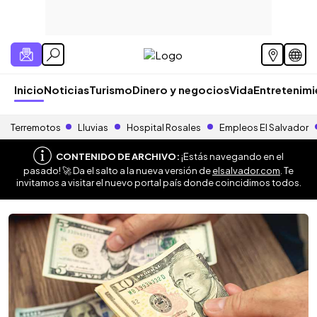
Inicio
Noticias
Turismo
Dinero y negocios
Vida
Entretenim
Terremotos
Lluvias
Hospital Rosales
Empleos El Salvador
CONTENIDO DE ARCHIVO:
¡Estás navegando en el
pasado! 🚀 Da el salto a la nueva versión de
elsalvador.com
. Te
invitamos a visitar el nuevo portal país donde coincidimos todos.