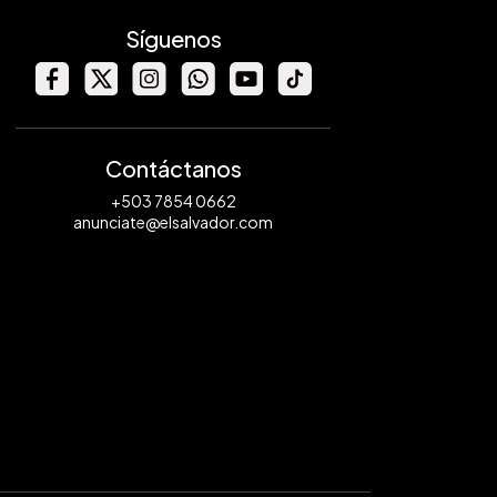
Síguenos
Contáctanos
+503 7854 0662
anunciate@elsalvador.com