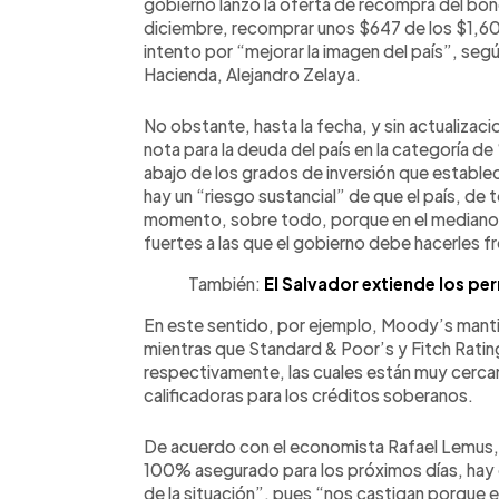
gobierno lanzó la oferta de recompra del bon
diciembre, recomprar unos $647 de los $1,60
intento por “mejorar la imagen del país”, seg
Hacienda, Alejandro Zelaya.
No obstante, hasta la fecha, y sin actualizaci
nota para la deuda del país en la categoría de
abajo de los grados de inversión que estable
hay un “riesgo sustancial” de que el país, de
momento, sobre todo, porque en el mediano y
fuertes a las que el gobierno debe hacerles f
También:
El Salvador extiende los per
En este sentido, por ejemplo, Moody’s man
mientras que Standard & Poor’s y Fitch Rati
respectivamente, las cuales están muy cerca
calificadoras para los créditos soberanos.
De acuerdo con el economista Rafael Lemus,
100% asegurado para los próximos días, hay 
de la situación”, pues “nos castigan porque 