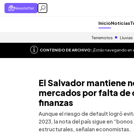
Newsletter
Inicio
Noticias
T
Terremotos
Lluvias
CONTENIDO DE ARCHIVO:
¡Estás navegando en el
El Salvador mantiene n
mercados por falta de 
finanzas
Aunque el riesgo de default logró evi
2023, la nota del país sigue en “bono
estructurales, señalan economistas.