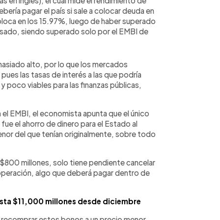
 en inglés), el cual mide el rendimiento de
bería pagar el país si sale a colocar deuda en
oloca en los 15.97%, luego de haber superado
pasado, siendo superado solo por el EMBI de
masiado alto, por lo que los mercados
pues las tasas de interés a las que podría
 y poco viables para las finanzas públicas,
n el EMBI, el economista apunta que el único
fue el ahorro de dinero para el Estado al
or del que tenían originalmente, sobre todo
$800 millones, solo tiene pendiente cancelar
 operación, algo que deberá pagar dentro de
asta $11,000 millones desde diciembre
ró recomprar estos bonos a un precio menor