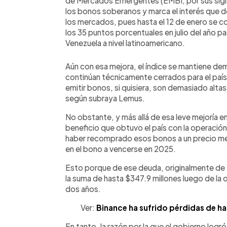
de Mercados Emergentes (EMBI, por sus siglas
los bonos soberanos y marca el interés que de
los mercados, pues hasta el 12 de enero se c
los 35 puntos porcentuales en julio del año 
Venezuela a nivel latinoamericano.
Aún con esa mejora, el índice se mantiene de
continúan técnicamente cerrados para el país 
emitir bonos, si quisiera, son demasiado altas
según subraya Lemus.
No obstante, y más allá de esa leve mejoría e
beneficio que obtuvo el país con la operación 
haber recomprado esos bonos a un precio men
en el bono a vencerse en 2025.
Esto porque de ese deuda, originalmente de 
la suma de hasta $347.9 millones luego de la
dos años.
Ver:
Binance ha sufrido pérdidas de h
En tanto, la razón por la que el gobierno log