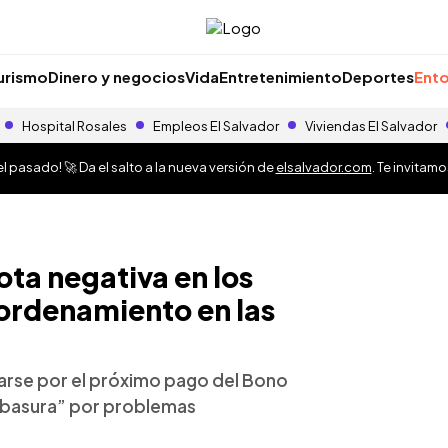
urismo
Dinero y negocios
Vida
Entretenimiento
Deportes
Ento
Hospital Rosales
Empleos El Salvador
Viviendas El Salvador
 pasado! 🚀 Da el salto a la nueva versión de
elsalvador.com
. Te invitam
ota negativa en los
ordenamiento en las
tarse por el próximo pago del Bono
s basura” por problemas