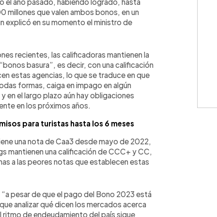
o el año pasado, habiendo logrado, hasta
0 millones que valen ambos bonos, en un
ún explicó en su momento el ministro de
ones recientes, las calificadoras mantienen la
 “bonos basura”, es decir, con una calificación
cen estas agencias, lo que se traduce en que
 todas formas, caiga en impago en algún
 en el largo plazo aún hay obligaciones
rente en los próximos años.
misos para turistas hasta los 6 meses
tiene una nota de Caa3 desde mayo de 2022,
ngs mantienen una calificación de CCC+ y CC,
nas a las peores notas que establecen estas
 “a pesar de que el pago del Bono 2023 está
que analizar qué dicen los mercados acerca
el ritmo de endeudamiento del país sigue