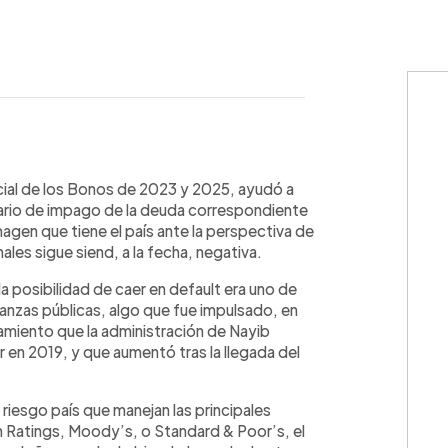
WhatsApp
Copiar link
cial de los Bonos de 2023 y 2025, ayudó a
nario de impago de la deuda correspondiente
agen que tiene el país ante la perspectiva de
ales sigue siend, a la fecha, negativa.
a posibilidad de caer en default era uno de
nanzas públicas, algo que fue impulsado, en
amiento que la administración de Nayib
 en 2019, y que aumentó tras la llegada del
 riesgo país que manejan las principales
ch Ratings, Moody’s, o Standard & Poor’s, el