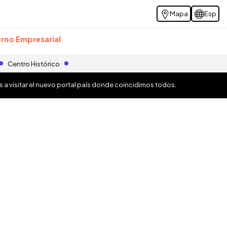
Mapa
Esp
rno Empresarial
Centro Histórico
os a visitar el nuevo portal país donde coincidimos todos.