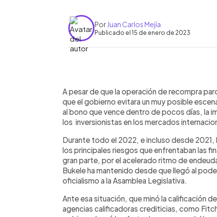
Por
Juan Carlos Mejía
Publicado el 15 de enero de 2023
0:00
Facebook
Twitter
►
Escuchar artículo
A pesar de que la operación de recompra par
que el gobierno evitara un muy posible esce
al bono que vence dentro de pocos días, la im
los inversionistas en los mercados internacion
Durante todo el 2022, e incluso desde 2021, l
los principales riesgos que enfrentaban las fi
gran parte, por el acelerado ritmo de endeud
Bukele ha mantenido desde que llegó al poder
oficialismo a la Asamblea Legislativa.
Ante esa situación, que minó la calificación de
agencias calificadoras crediticias, como Fit