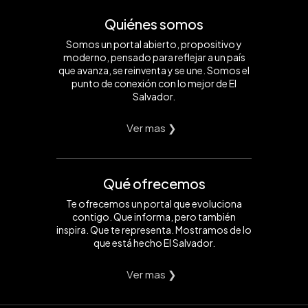
Quiénes somos
Somos un portal abierto, propositivo y
moderno, pensado para reflejar a un país
que avanza, se reinventa y se une. Somos el
punto de conexión con lo mejor de El
Salvador.
Ver mas ❯
Qué ofrecemos
Te ofrecemos un portal que evoluciona
contigo. Que informa, pero también
inspira. Que te representa. Mostramos de lo
que está hecho El Salvador.
Ver mas ❯