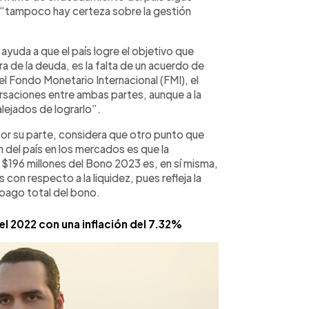
e “tampoco hay certeza sobre la gestión
uda a que el país logre el objetivo que
a de la deuda, es la falta de un acuerdo de
el Fondo Monetario Internacional (FMI), el
rsaciones entre ambas partes, aunque a la
ejados de lograrlo”.
or su parte, considera que otro punto que
n del país en los mercados es que la
 $196 millones del Bono 2023 es, en sí misma,
 con respecto a la liquidez, pues refleja la
 pago total del bono.
 el 2022 con una inflación del 7.32%