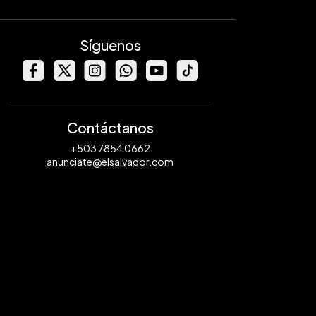
Síguenos
Contáctanos
+503 7854 0662
anunciate@elsalvador.com