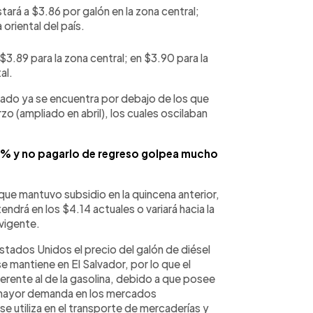
stará a $3.86 por galón en la zona central;
oriental del país.
$3.89 para la zona central; en $3.90 para la
al.
cado ya se encuentra por debajo de los que
zo (ampliado en abril), los cuales oscilaban
25% y no pagarlo de regreso golpea mucho
que mantuvo subsidio en la quincena anterior,
ndrá en los $4.14 actuales o variará hacia la
 vigente.
stados Unidos el precio del galón de diésel
se mantiene en El Salvador, por lo que el
rente al de la gasolina, debido a que posee
 mayor demanda en los mercados
se utiliza en el transporte de mercaderías y