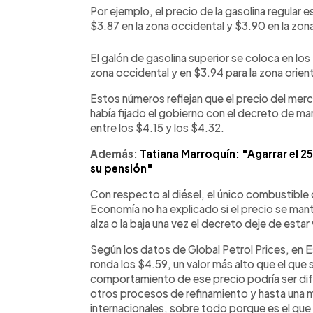
Por ejemplo, el precio de la gasolina regular e
$3.87 en la zona occidental y $3.90 en la zona 
El galón de gasolina superior se coloca en los 
zona occidental y en $3.94 para la zona orient
Estos números reflejan que el precio del mer
había fijado el gobierno con el decreto de mar
entre los $4.15 y los $4.32.
Además:
Tatiana Marroquín: "Agarrar el 
su pensión"
Con respecto al diésel, el único combustible 
Economía no ha explicado si el precio se mante
alza o la baja una vez el decreto deje de estar
Según los datos de Global Petrol Prices, en E
ronda los $4.59, un valor más alto que el que 
comportamiento de ese precio podría ser dife
otros procesos de refinamiento y hasta una
internacionales, sobre todo porque es el que 