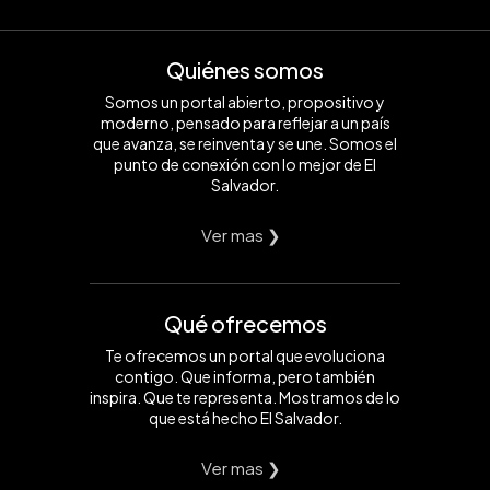
Quiénes somos
Somos un portal abierto, propositivo y
moderno, pensado para reflejar a un país
que avanza, se reinventa y se une. Somos el
punto de conexión con lo mejor de El
Salvador.
Ver mas ❯
Qué ofrecemos
Te ofrecemos un portal que evoluciona
contigo. Que informa, pero también
inspira. Que te representa. Mostramos de lo
que está hecho El Salvador.
Ver mas ❯