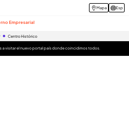
Mapa
Esp
rno Empresarial
r
Centro Histórico
os a visitar el nuevo portal país donde coincidimos todos.