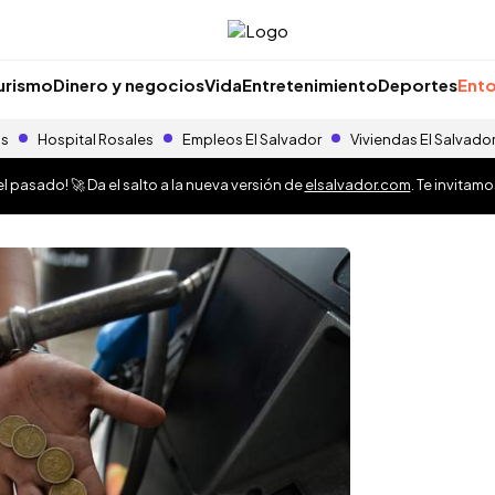
urismo
Dinero y negocios
Vida
Entretenimiento
Deportes
Ento
as
Hospital Rosales
Empleos El Salvador
Viviendas El Salvado
 pasado! 🚀 Da el salto a la nueva versión de
elsalvador.com
. Te invitam