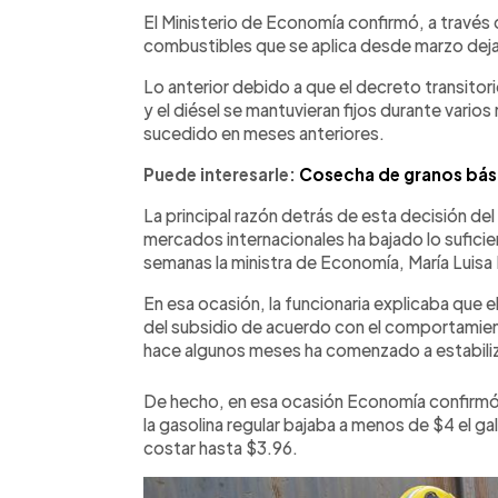
Facebook
Twitter
►
Escuchar artículo
El Ministerio de Economía confirmó, a través d
combustibles que se aplica desde marzo dejará
Lo anterior debido a que el decreto transitori
y el diésel se mantuvieran fijos durante vari
sucedido en meses anteriores.
Puede interesarle:
Cosecha de granos bási
La principal razón detrás de esta decisión del
mercados internacionales ha bajado lo suficie
semanas la ministra de Economía, María Luis
En esa ocasión, la funcionaria explicaba que 
del subsidio de acuerdo con el comportamie
hace algunos meses ha comenzado a estabili
De hecho, en esa ocasión Economía confirmó q
la gasolina regular bajaba a menos de $4 el gal
costar hasta $3.96.