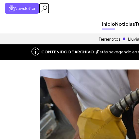
Newsletter
Inicio
Noticias
T
Terremotos
Lluvi
CONTENIDO DE ARCHIVO:
¡Estás navegando en el