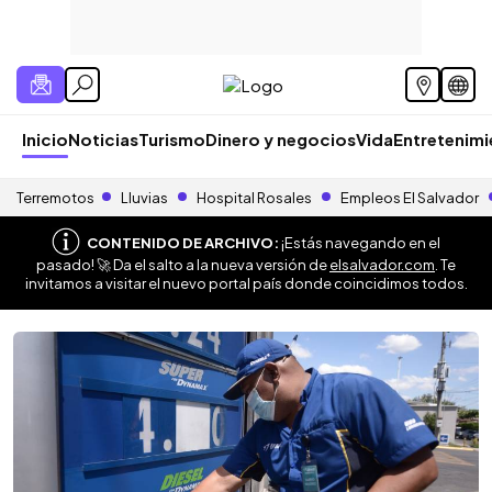
Inicio
Noticias
Turismo
Dinero y negocios
Vida
Entretenim
Terremotos
Lluvias
Hospital Rosales
Empleos El Salvador
CONTENIDO DE ARCHIVO:
¡Estás navegando en el
pasado! 🚀 Da el salto a la nueva versión de
elsalvador.com
. Te
invitamos a visitar el nuevo portal país donde coincidimos todos.