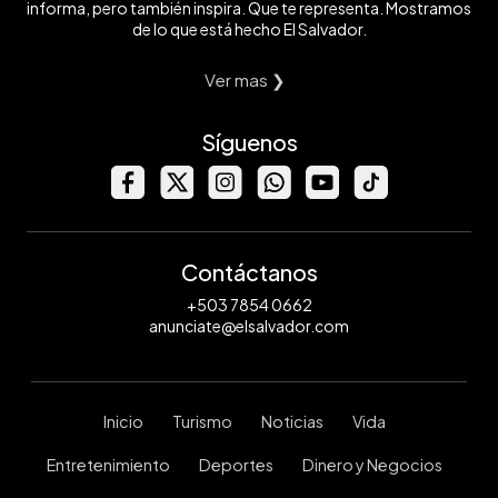
informa, pero también inspira. Que te representa. Mostramos
de lo que está hecho El Salvador.
Ver mas ❯
Síguenos
Contáctanos
+503 7854 0662
anunciate@elsalvador.com
Inicio
Turismo
Noticias
Vida
Entretenimiento
Deportes
Dinero y Negocios