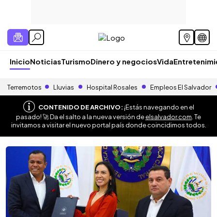
Inicio
Noticias
Turismo
Dinero y negocios
Vida
Entretenim
Terremotos
Lluvias
Hospital Rosales
Empleos El Salvador
CONTENIDO DE ARCHIVO:
¡Estás navegando en el
pasado! 🚀 Da el salto a la nueva versión de
elsalvador.com
. Te
invitamos a visitar el nuevo portal país donde coincidimos todos.