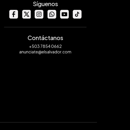
Síguenos
Contáctanos
+503 7854 0662
anunciate@elsalvador.com