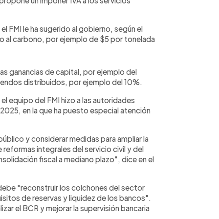
ropone un imponer IVA a los servicios
l FMI le ha sugerido al gobierno, según el
o al carbono, por ejemplo de $5 por tonelada
las ganancias de capital, por ejemplo del
endos distribuidos, por ejemplo del 10%.
l equipo del FMI hizo a las autoridades
e 2025, en la que ha puesto especial atención
público y considerar medidas para ampliar la
eformas integrales del servicio civil y del
solidación fiscal a mediano plazo", dice en el
debe "reconstruir los colchones del sector
sitos de reservas y liquidez de los bancos".
zar el BCR y mejorar la supervisión bancaria
.