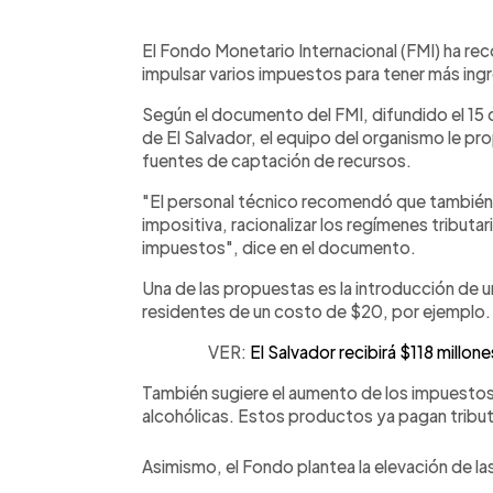
0:00
Facebook
Twitter
►
Escuchar artículo
El Fondo Monetario Internacional (FMI) ha re
impulsar varios impuestos para tener más ing
Según el documento del FMI, difundido el 15 de 
de El Salvador, el equipo del organismo le p
fuentes de captación de recursos.
"El personal técnico recomendó que también 
impositiva, racionalizar los regímenes tributa
impuestos", dice en el documento.
Una de las propuestas es la introducción de u
residentes de un costo de $20, por ejemplo.
VER:
El Salvador recibirá $118 millone
También sugiere el aumento de los impuestos 
alcohólicas. Estos productos ya pagan tribu
Asimismo, el Fondo plantea la elevación de la