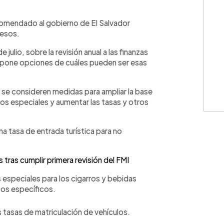
WhatsApp
Copiar link
comendado al gobierno de El Salvador
resos.
julio, sobre la revisión anual a las finanzas
ropone opciones de cuáles pueden ser esas
se consideren medidas para ampliar la base
rios especiales y aumentar las tasas y otros
na tasa de entrada turística para no
s tras cumplir primera revisión del FMI
especiales para los cigarros y bebidas
tos específicos.
s tasas de matriculación de vehículos.