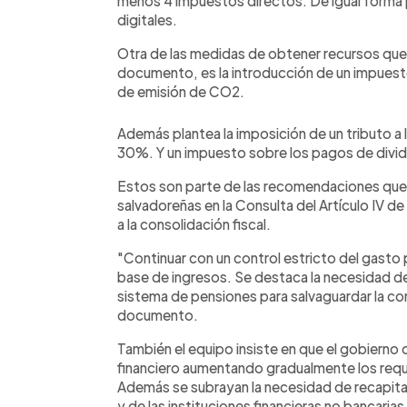
menos 4 impuestos directos. De igual forma p
digitales.
Otra de las medidas de obtener recursos que e
documento, es la introducción de un impuest
de emisión de CO2.
Además plantea la imposición de un tributo a 
30%. Y un impuesto sobre los pagos de divid
Estos son parte de las recomendaciones que e
salvadoreñas en la Consulta del Artículo IV d
a la consolidación fiscal.
"Continuar con un control estricto del gasto 
base de ingresos. Se destaca la necesidad de r
sistema de pensiones para salvaguardar la con
documento.
También el equipo insiste en que el gobierno 
financiero aumentando gradualmente los requi
Además se subrayan la necesidad de recapitali
y de las instituciones financieras no bancarias