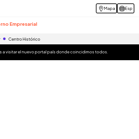
Mapa
Esp
rno Empresarial
r
Centro Histórico
os a visitar el nuevo portal país donde coincidimos todos.