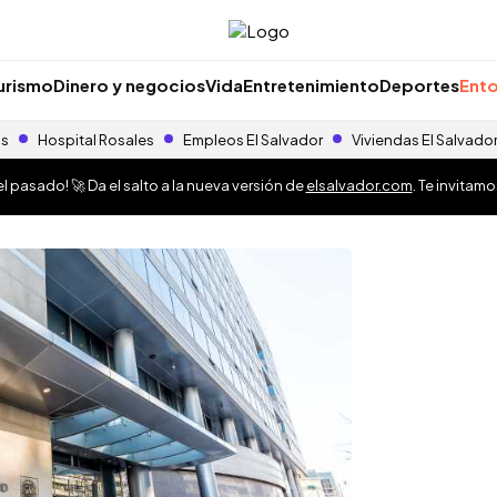
urismo
Dinero y negocios
Vida
Entretenimiento
Deportes
Ento
as
Hospital Rosales
Empleos El Salvador
Viviendas El Salvado
 pasado! 🚀 Da el salto a la nueva versión de
elsalvador.com
. Te invitam