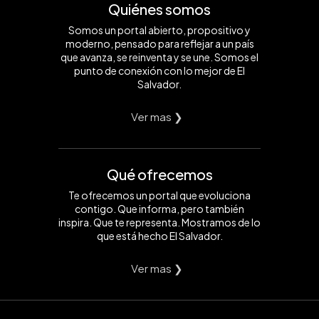
Quiénes somos
Somos un portal abierto, propositivo y
moderno, pensado para reflejar a un país
que avanza, se reinventa y se une. Somos el
punto de conexión con lo mejor de El
Salvador.
Ver mas ❯
Qué ofrecemos
Te ofrecemos un portal que evoluciona
contigo. Que informa, pero también
inspira. Que te representa. Mostramos de lo
que está hecho El Salvador.
Ver mas ❯