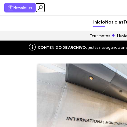
Newsletter
Inicio
Noticias
T
Terremotos
Lluvi
CONTENIDO DE ARCHIVO:
¡Estás navegando en el