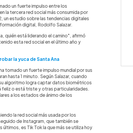
WhatsApp
Copiar link
mado un fuerte impulso entre los
en la tercera red social más consumida por
, un estudio sobre las tendencias digitales
formación digital, Rodolfo Salazar.
a, quién está liderando el camino", afirmó
tenido esta red social en el último año y
probar la yuca de Santa Ana
 ha tomado un fuerte impulso mundial por sus
ran hasta 1 minuto. Según Salazar, cuando
 su algoritmo logra captar datos biométricos
feliz o está triste y otras particularidades.
ilares a los estados de ánimo de los
endo la red social más usada por los
seguido de Instagram, que también se
últimos, es Tik Tok la que más se utiliza hoy