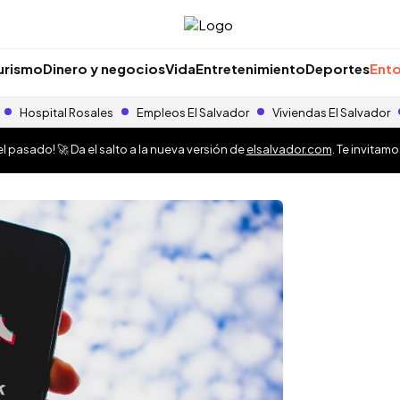
urismo
Dinero y negocios
Vida
Entretenimiento
Deportes
Ento
Hospital Rosales
Empleos El Salvador
Viviendas El Salvador
 pasado! 🚀 Da el salto a la nueva versión de
elsalvador.com
. Te invitam