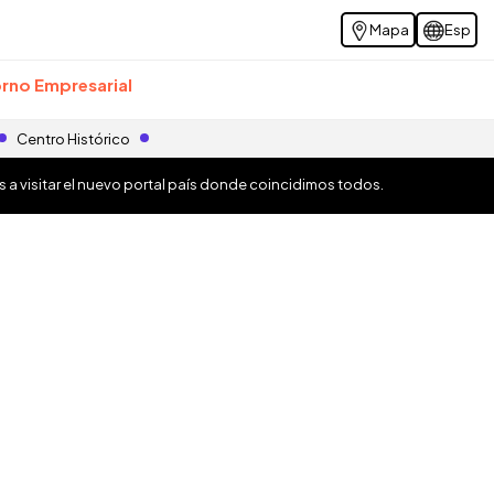
Mapa
Esp
rno Empresarial
Centro Histórico
os a visitar el nuevo portal país donde coincidimos todos.