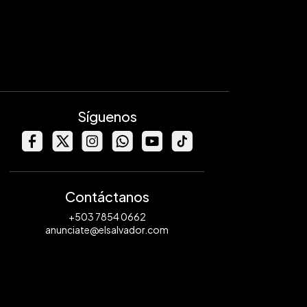
Síguenos
Contáctanos
+503 7854 0662
anunciate@elsalvador.com