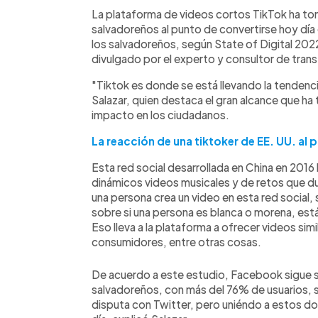
Facebook
Twitter
►
Escuchar artículo
La plataforma de videos cortos TikTok ha to
salvadoreños al punto de convertirse hoy día 
los salvadoreños, según State of Digital 2022
divulgado por el experto y consultor de trans
"Tiktok es donde se está llevando la tendenci
Salazar, quien destaca el gran alcance que ha 
impacto en los ciudadanos.
La reacción de una tiktoker de EE. UU. al 
Esta red social desarrollada en China en 2016
dinámicos videos musicales y de retos que du
una persona crea un video en esta red social,
sobre si una persona es blanca o morena, está 
Eso lleva a la plataforma a ofrecer videos sim
consumidores, entre otras cosas.
De acuerdo a este estudio, Facebook sigue si
salvadoreños, con más del 76% de usuarios, 
disputa con Twitter, pero uniéndo a estos dos 