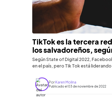
TikTok es la tercera re
los salvadoreños, segú
Según State of Digital 2022, Facebook
en el país, pero Tik Tok está liderand
Por
Karen Molina
Publicado el 03 de noviembre de 2022
0:00