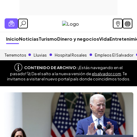
Inicio
Noticias
Turismo
Dinero y negocios
Vida
Entretenim
Terremotos
Lluvias
Hospital Rosales
Empleos El Salvador
CONTENIDO DE ARCHIVO:
¡Estás navegando en el
pasado! 🚀 Da el salto a la nueva versión de
elsalvador.com
. Te
invitamos a visitar el nuevo portal país donde coincidimos todos.