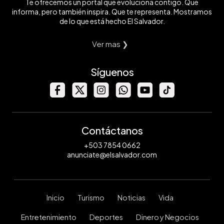
Te ofrecemos un portal que evoluciona contigo. Que
informa, pero también inspira. Que te representa. Mostramos
de lo que está hecho El Salvador.
Ver mas ❯
Síguenos
Contáctanos
+503 7854 0662
anunciate@elsalvador.com
Inicio
Turismo
Noticias
Vida
Entretenimiento
Deportes
Dinero y Negocios