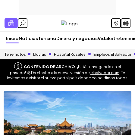
Inicio
Noticias
Turismo
Dinero y negocios
Vida
Entretenim
Terremotos
Lluvias
Hospital Rosales
Empleos El Salvador
CONTENIDO DE ARCHIVO:
¡Estás navegando en el
pasado! 🚀 Da el salto a la nueva versión de
elsalvador.com
. Te
invitamos a visitar el nuevo portal país donde coincidimos todos.