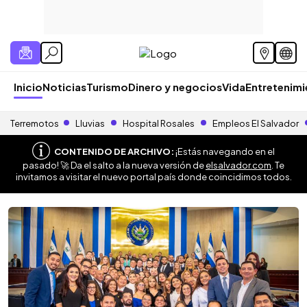
Inicio
Noticias
Turismo
Dinero y negocios
Vida
Entretenim
Terremotos
Lluvias
Hospital Rosales
Empleos El Salvador
CONTENIDO DE ARCHIVO:
¡Estás navegando en el
pasado! 🚀 Da el salto a la nueva versión de
elsalvador.com
. Te
invitamos a visitar el nuevo portal país donde coincidimos todos.