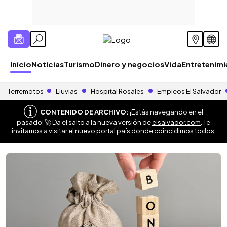
Inicio
Noticias
Turismo
Dinero y negocios
Vida
Entretenim
Terremotos
Lluvias
Hospital Rosales
Empleos El Salvador
CONTENIDO DE ARCHIVO:
¡Estás navegando en el
pasado! 🚀 Da el salto a la nueva versión de
elsalvador.com
. Te
invitamos a visitar el nuevo portal país donde coincidimos todos.