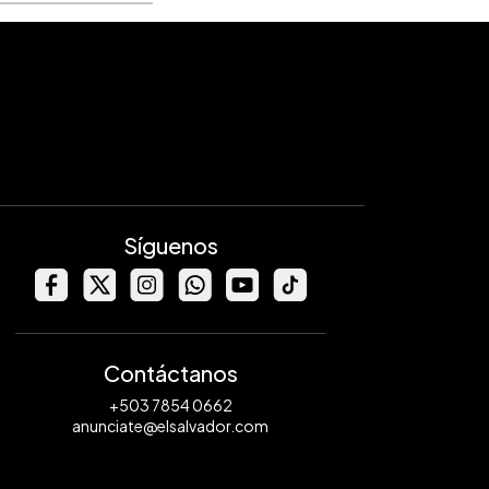
Síguenos
Contáctanos
+503 7854 0662
anunciate@elsalvador.com