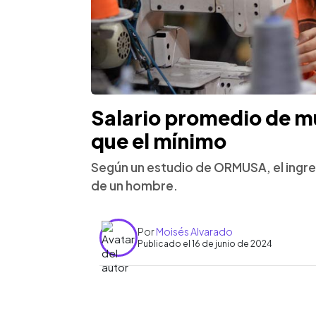
Salario promedio de m
que el mínimo
Según un estudio de ORMUSA, el ingres
de un hombre.
Por
Moisés Alvarado
Publicado el 16 de junio de 2024
0:00