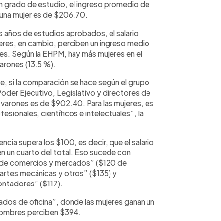
ún grado de estudio, el ingreso promedio de
 una mujer es de $206.70.
ás años de estudios aprobados, el salario
eres, en cambio, perciben un ingreso medio
s. Según la EHPM, hay más mujeres en el
varones (13.5 %).
e, si la comparación se hace según el grupo
Poder Ejecutivo, Legislativo y directores de
 varones es de $902.40. Para las mujeres, es
sionales, científicos e intelectuales”, la
cia supera los $100, es decir, que el salario
en un cuarto del total. Eso sucede con
s de comercios y mercados” ($120 de
 artes mecánicas y otros” ($135) y
ontadores” ($117).
eados de oficina”, donde las mujeres ganan un
 hombres perciben $394.