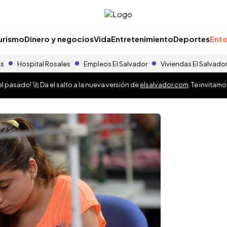
urismo
Dinero y negocios
Vida
Entretenimiento
Deportes
Ento
as
Hospital Rosales
Empleos El Salvador
Viviendas El Salvado
 pasado! 🚀 Da el salto a la nueva versión de
elsalvador.com
. Te invitam