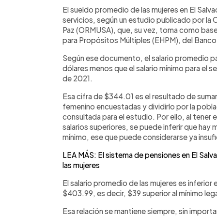
Facebook
Twitter
►
Escuchar artículo
El sueldo promedio de las mujeres en El Salva
servicios, según un estudio publicado por la 
Paz (ORMUSA), que, su vez, toma como base 
para Propósitos Múltiples (EHPM), del Banco
Según ese documento, el salario promedio par
dólares menos que el salario mínimo para el s
de 2021.
Esa cifra de $344.01 es el resultado de sumar
femenino encuestadas y dividirlo por la pobl
consultada para el estudio. Por ello, al tene
salarios superiores, se puede inferir que ha
mínimo, ese que puede considerarse ya insufici
LEA MÁS: El sistema de pensiones en El Salva
las mujeres
El salario promedio de las mujeres es inferio
$403.99, es decir, $39 superior al mínimo lega
Esa relación se mantiene siempre, sin importar