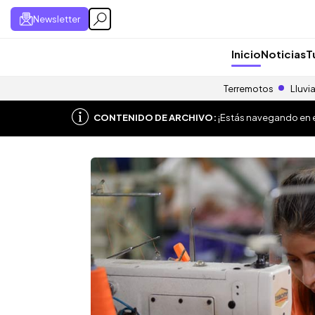
Newsletter
Inicio
Noticias
T
Terremotos
Lluvi
CONTENIDO DE ARCHIVO:
¡Estás navegando en el