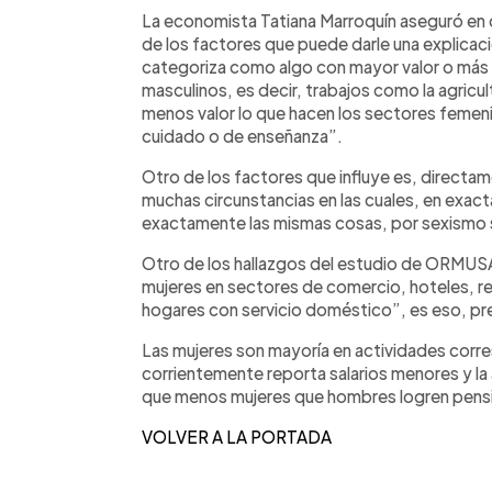
La economista Tatiana Marroquín aseguró en d
de los factores que puede darle una explicaci
categoriza como algo con mayor valor o más
masculinos, es decir, trabajos como la agricul
menos valor lo que hacen los sectores femeni
cuidado o de enseñanza”.
Otro de los factores que influye es, directame
muchas circunstancias en las cuales, en exa
exactamente las mismas cosas, por sexismo s
Otro de los hallazgos del estudio de ORMUSA
mujeres en sectores de comercio, hoteles, re
hogares con servicio doméstico”, es eso, p
Las mujeres son mayoría en actividades corre
corrientemente reporta salarios menores y la 
que menos mujeres que hombres logren pens
VOLVER A LA PORTADA