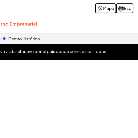
Mapa
Esp
rno Empresarial
r
Centro Histórico
os a visitar el nuevo portal país donde coincidimos todos.