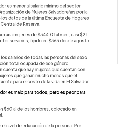
WhatsApp
Copiar link
dor es menor al salario mínimo del sector
Organización de Mujeres Salvadoreñas por la
los datos de la última Encuesta de Hogares
 Central de Reserva.
a una mujer es de $344.01 al mes, casi $21
ector servicios, fijado en $365 desde agosto
 los salarios de todas las personas del sexo
ación total ocupada de ese género
r en cuenta que hay mujeres que cuentan con
y mujeres que ganan mucho menos que el
ente para el costo de la vida en El Salvador.
dor es malo para todos, pero es peor para
r en $60 al de los hombres, colocado en
l.
 el nivel de educación de la persona. Por