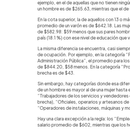
ejemplo, en el de aquellas que no tienen ning
un hombre es de $265.63, mientras que el de
En la cota superior, la de aquellos con 13 o m
promedio de un varón es de $642.18. Las muj
de $582.98: $59 menos que sus pares hombre
país (18.1 %) con ese nivel de educación que 
La misma diferencia se encuentra, casi siempr
de ocupación. Por ejemplo, en la categoría “
Administración Pública”, el promedio para los
de $844.20, $58 menos. En la categoría “Profe
brecha es de $43.
Sin embargo, hay categorías donde esa diferen
de un hombre es mayor al de una mujer hasta 
“Trabajadores de los servicios y vendedore
brecha), “Oficiales, operarios y artesanos de
“Operadores de instalaciones, máquinas y m
Hay una clara excepción a la regla: los “Empl
salario promedio de $602, mientras que los