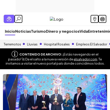
Inicio
Noticias
Turismo
Dinero y negocios
Vida
Entretenim
Terremotos
Lluvias
Hospital Rosales
Empleos El Salvador
CONTENIDO DE ARCHIVO:
¡Estás navegando en el
pasado! 🚀 Da el salto a la nueva versión de
elsalvador.com
. Te
invitamos a visitar el nuevo portal país donde coincidimos todos.