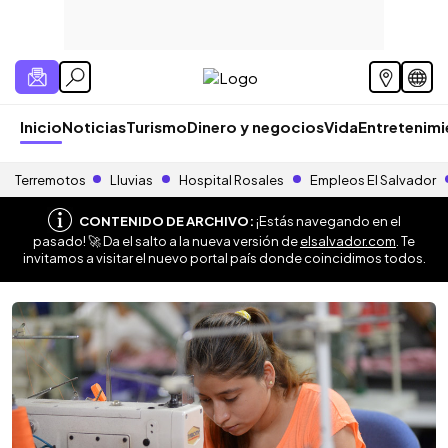
Inicio
Noticias
Turismo
Dinero y negocios
Vida
Entretenim
Terremotos
Lluvias
Hospital Rosales
Empleos El Salvador
CONTENIDO DE ARCHIVO:
¡Estás navegando en el
pasado! 🚀 Da el salto a la nueva versión de
elsalvador.com
. Te
invitamos a visitar el nuevo portal país donde coincidimos todos.