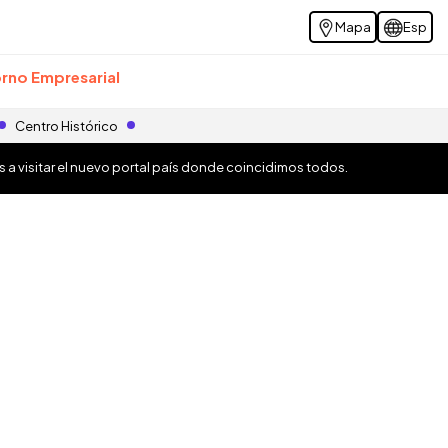
Mapa
Esp
rno Empresarial
Centro Histórico
os a visitar el nuevo portal país donde coincidimos todos.