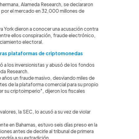
l hermana, Alameda Research, se declararon
o por el mercado en 32,000 millones de
va York dieron a conocer una acusación contra
tre ellos conspiración, fraude electrónico,
nciamiento electoral.
tras plataformas de criptomonedas
 a los inversionistas y abusó de los fondos
eda Research.
años un fraude masivo, desviando miles de
ntes de la plataforma comercial para su propio
r su criptoimperio", dijeron los fiscales
lores, la SEC, lo acusó a su vez de violar
nte en Bahamas, estuvo seis días preso en la
ones antes de decirle al tribunal de primera
ondría a su extradición.