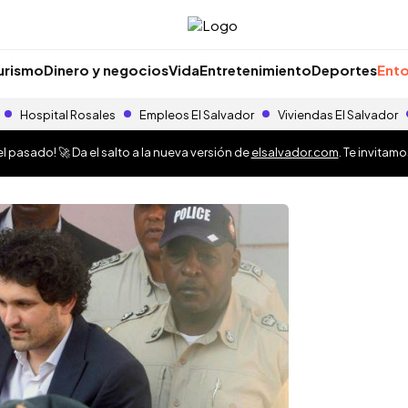
urismo
Dinero y negocios
Vida
Entretenimiento
Deportes
Ento
Hospital Rosales
Empleos El Salvador
Viviendas El Salvador
 pasado! 🚀 Da el salto a la nueva versión de
elsalvador.com
. Te invitam