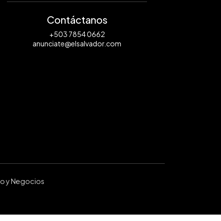
Contáctanos
+503 7854 0662
anunciate@elsalvador.com
ro y Negocios