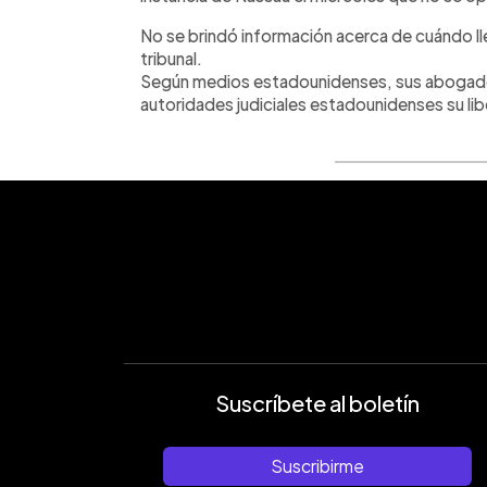
No se brindó información acerca de cuándo ll
tribunal.
Según medios estadounidenses, sus abogado
autoridades judiciales estadounidenses su lib
Suscríbete al boletín
Suscribirme