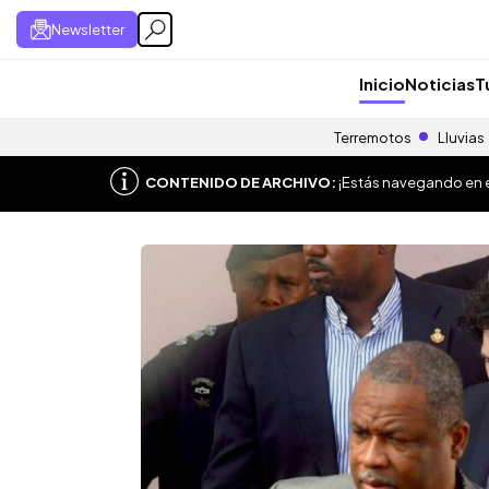
Newsletter
Inicio
Noticias
T
Terremotos
Lluvias
CONTENIDO DE ARCHIVO:
¡Estás navegando en el