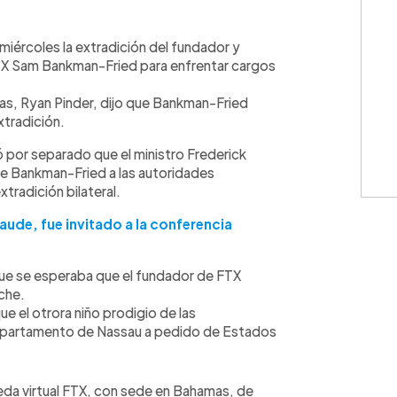
WhatsApp
Copiar link
iércoles la extradición del fundador y
TX Sam Bankman-Fried para enfrentar cargos
mas, Ryan Pinder, dijo que Bankman-Fried
xtradición.
ó por separado que el ministro Frederick
de Bankman-Fried a las autoridades
tradición bilateral.
aude, fue invitado a la conferencia
que se esperaba que el fundador de FTX
oche.
e el otrora niño prodigio de las
 apartamento de Nassau a pedido de Estados
da virtual FTX, con sede en Bahamas, de