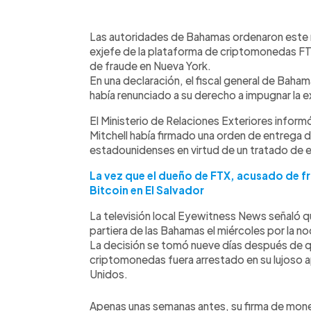
0:00
Facebook
Twitter
►
Escuchar artículo
Las autoridades de Bahamas ordenaron este m
exjefe de la plataforma de criptomonedas F
de fraude en Nueva York.
En una declaración, el fiscal general de Baha
había renunciado a su derecho a impugnar la e
El Ministerio de Relaciones Exteriores inform
Mitchell había firmado una orden de entrega 
estadounidenses en virtud de un tratado de ex
La vez que el dueño de FTX, acusado de fr
Bitcoin en El Salvador
La televisión local Eyewitness News señaló 
partiera de las Bahamas el miércoles por la n
La decisión se tomó nueve días después de qu
criptomonedas fuera arrestado en su lujoso
Unidos.
Apenas unas semanas antes, su firma de mone