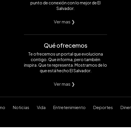
punto de conexión con lo mejor de El
Salvador.
Ver mas ❯
Qué ofrecemos
Te ofrecemos un portal que evoluciona
contigo. Que informa, pero también
inspira. Que te representa. Mostramos de lo
que está hecho El Salvador.
Ver mas ❯
smo
Noticias
Vida
Entretenimiento
Deportes
Dine