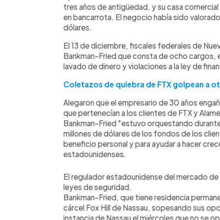
tres años de antigüedad, y su casa comercia
en bancarrota. El negocio había sido valorad
dólares.
El 13 de diciembre, fiscales federales de Nue
Bankman-Fried que consta de ocho cargos, en
lavado de dinero y violaciones a la ley de fina
Coletazos de quiebra de FTX golpean a o
Alegaron que el empresario de 30 años engañó
que pertenecían a los clientes de FTX y Alam
Bankman-Fried "estuvo orquestando durante 
millones de dólares de los fondos de los clie
beneficio personal y para ayudar a hacer crece
estadounidenses.
El regulador estadounidense del mercado de va
leyes de seguridad.
Bankman-Fried, que tiene residencia permane
cárcel Fox Hill de Nassau, sopesando sus opci
instancia de Nassau el miércoles que no se op