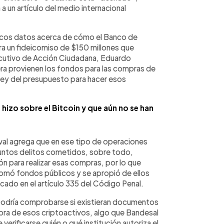
a un artículo del medio internacional
pocos datos acerca de cómo el Banco de
ra un fideicomiso de $150 millones que
jecutivo de Acción Ciudadana, Eduardo
ra provienen los fondos para las compras de
 ley del presupuesto para hacer esos
hizo sobre el Bitcoin y que aún no se han
al agrega que en ese tipo de operaciones
untos delitos cometidos, sobre todo,
n para realizar esas compras, por lo que
o tomó fondos públicos y se apropió de ellos
cado en el artículo 335 del Código Penal.
podría comprobarse si existieran documentos
pra de esos criptoactivos, algo que Bandesal
verificarse quién o qué institución autoriza el