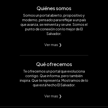
Quiénes somos
Somos un portal abierto, propositivo y
moderno, pensado para reflejar a un país
que avanza, se reinventa y se une. Somos el
punto de conexión con lo mejor de El
Salvador.
Ver mas ❯
Qué ofrecemos
Te ofrecemos un portal que evoluciona
contigo. Que informa, pero también
inspira. Que te representa. Mostramos de lo
que está hecho El Salvador.
Ver mas ❯