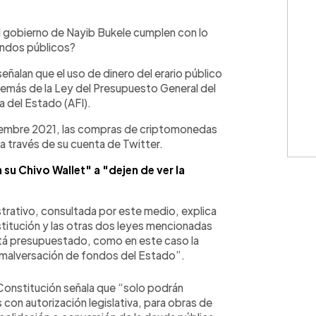
WhatsApp
Copiar link
el gobierno de Nayib Bukele cumplen con lo
ondos públicos?
ñalan que el uso de dinero del erario público
además de la Ley del Presupuesto General del
a del Estado (AFI).
iembre 2021, las compras de criptomonedas
a través de su cuenta de Twitter.
 su Chivo Wallet" a "dejen de ver la
trativo, consultada por este medio, explica
stitución y las otras dos leyes mencionadas
está presupuestado, como en este caso la
 “malversación de fondos del Estado”.
a Constitución señala que “solo podrán
on autorización legislativa, para obras de