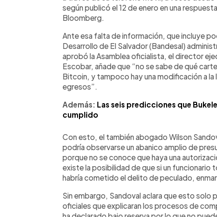
según publicó el 12 de enero en una respuesta 
Bloomberg.
Ante esa falta de información, que incluye 
Desarrollo de El Salvador (Bandesal) administ
aprobó la Asamblea oficialista, el director e
Escobar, añade que “no se sabe de qué carte
Bitcoin, y tampoco hay una modificación a la
egresos”.
Además:
Las seis predicciones que Bukele 
cumplido
Con esto, el también abogado Wilson Sandov
podría observarse un abanico amplio de pres
porque no se conoce que haya una autorizació
existe la posibilidad de que si un funcionari
habría cometido el delito de peculado, enmar
Sin embargo, Sandoval aclara que esto solo 
oficiales que explicaran los procesos de com
ha declarado bajo reserva por lo que no puede 