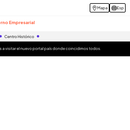
Mapa
Esp
rno Empresarial
Centro Histórico
os a visitar el nuevo portal país donde coincidimos todos.