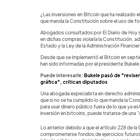
0:00
Facebook
Twitter
►
Escuchar artículo
¿Las inversiones en Bitcoin que ha realizado 
que manda la Constitución sobre el uso de f
Abogados consultados por El Diario de Hoy se
en dichas compras violaría la Constitución, 
Estado y la Ley de la Administración Financier
Desde que se implementó el Bitcoin en sept
han sido informadas por el presidente Bukele 
Puede interesarle:
Bukele pasó de "revisen
gráfica", critican diputados
Una abogada especialista en derecho adminis
que si no se ha cumplido lo que manda la Con
para usar dinero público fuera de lo que ya 
inversión en bitcoins, puede tratarse de una
Lo anterior debido a que el artículo 228 de l
comprometerse fondos de ejercicios futuros c