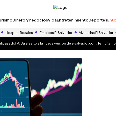
urismo
Dinero y negocios
Vida
Entretenimiento
Deportes
Ento
Hospital Rosales
Empleos El Salvador
Viviendas El Salvador
 pasado! 🚀 Da el salto a la nueva versión de
elsalvador.com
. Te invitam