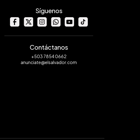
Síguenos
Contáctanos
+503 7854 0662
anunciate@elsalvador.com