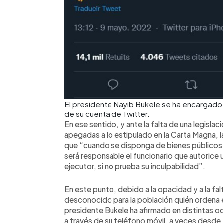
El presidente Nayib Bukele se ha encargado 
de su cuenta de Twitter.
En ese sentido, y ante la falta de una legisla
apegadas a lo estipulado en la Carta Magna, l
que “cuando se disponga de bienes públicos e
será responsable el funcionario que autorice u
ejecutor, si no prueba su inculpabilidad”.
En este punto, debido a la opacidad y a la fa
desconocido para la población quién ordena 
presidente Bukele ha afirmado en distintas oc
a través de su teléfono móvil, a veces desd