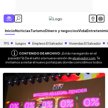
Inicio
Noticias
Turismo
Dinero y negocios
Vida
Entretenim
TPS
Juegos
Empleos El Salvador
Viviendas El Salvador
CONTENIDO DE ARCHIVO:
¡Estás navegando en el
pasado! 🚀 Da el salto a la nueva versión de
elsalvador.com
. Te
invitamos a visitar el nuevo portal país donde coincidimos todos.