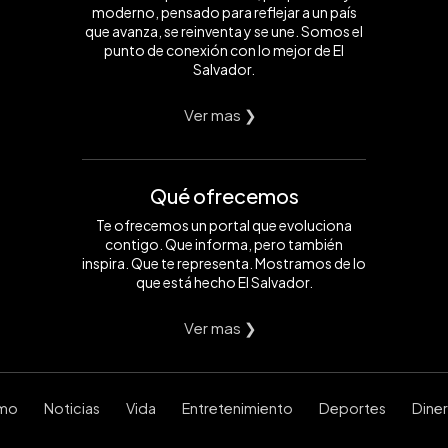
moderno, pensado para reflejar a un país
que avanza, se reinventa y se une. Somos el
punto de conexión con lo mejor de El
Salvador.
Ver mas ❯
Qué ofrecemos
Te ofrecemos un portal que evoluciona
contigo. Que informa, pero también
inspira. Que te representa. Mostramos de lo
que está hecho El Salvador.
Ver mas ❯
smo
Noticias
Vida
Entretenimiento
Deportes
Dine