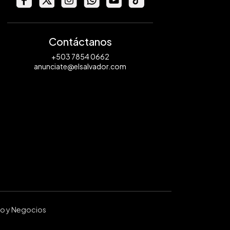
Contáctanos
+503 7854 0662
anunciate@elsalvador.com
ro y Negocios