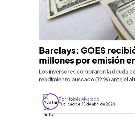
Barclays: GOES recibi
millones por emisión e
Los inversores compraron la deuda c
rendimiento buscado (12 %) ante el alt
Por
Moisés Alvarado
Publicado el 15 de abril de 2024
0:00