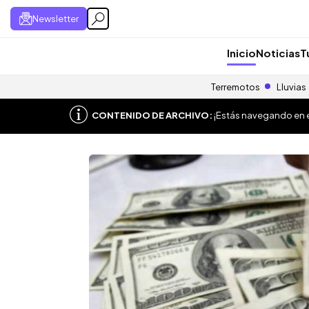
Newsletter
Inicio
Noticias
T
Terremotos
Lluvias
CONTENIDO DE ARCHIVO:
¡Estás navegando en el