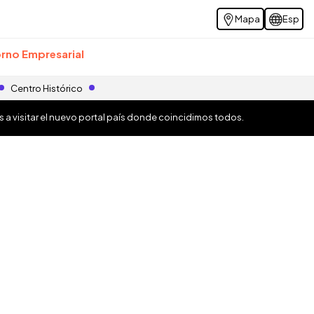
Mapa
Esp
rno Empresarial
Centro Histórico
os a visitar el nuevo portal país donde coincidimos todos.