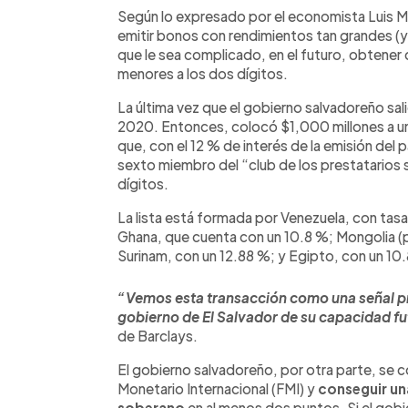
Según lo expresado por el economista Luis 
emitir bonos con rendimientos tan grandes (y
que le sea complicado, en el futuro, obtener 
menores a los dos dígitos.
La última vez que el gobierno salvadoreño sali
2020. Entonces, colocó $1,000 millones a una
que, con el 12 % de interés de la emisión del 
sexto miembro del “club de los prestatarios 
dígitos.
La lista está formada por Venezuela, con tasa
Ghana, que cuenta con un 10.8 %; Mongolia (p
Surinam, con un 12.88 %; y Egipto, con un 10
“Vemos esta transacción como una señal 
gobierno de El Salvador de su capacidad f
de Barclays.
El gobierno salvadoreño, por otra parte, se 
Monetario Internacional (FMI) y
conseguir una
soberano
en al menos dos puntos. Si el gob