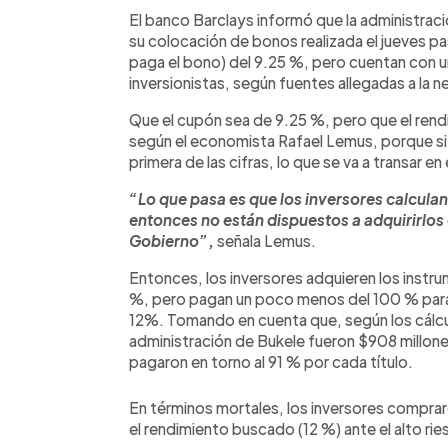
Facebook
Twitter
►
Escuchar artículo
El banco Barclays informó que la administrac
su colocación de bonos realizada el jueves pa
paga el bono) del 9.25 %, pero cuentan con u
inversionistas, según fuentes allegadas a la 
Que el cupón sea de 9.25 %, pero que el rendi
según el economista Rafael Lemus, porque si b
primera de las cifras, lo que se va a transar e
“Lo que pasa es que los inversores calculan
entonces no están dispuestos a adquirirlos 
Gobierno”
,
señala Lemus.
Entonces, los inversores adquieren los instr
%, pero pagan un poco menos del 100 % para q
12%. Tomando en cuenta que, según los cálcu
administración de Bukele fueron $908 millone
pagaron en torno al 91 % por cada título.
En términos mortales, los inversores compra
el rendimiento buscado (12 %) ante el alto rie