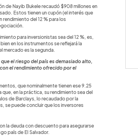
WhatsApp
Copiar link
ión de Nayib Bukele recaudó $908 millones en
sado. Estos tienen un cupón (el interés que
n rendimiento del 12 % para los
negociación.
miento para inversionistas sea del 12 %, es,
ien en los instrumentos se reflejará la
n el mercado es la segunda.
 que el riesgo del país es demasiado alto,
con el rendimiento ofrecido por el
umentos, que nominalmente tienen ese 9.25
ue, en la práctica, su rendimiento sea del
los de Barclays, lo recaudado por la
s, se puede concluir que los inversores
ron la deuda con descuento para asegurarse
sgo país de El Salvador.