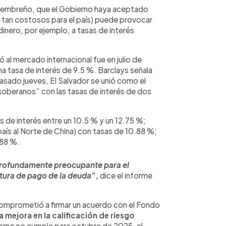
Membreño, que el Gobierno haya aceptado
 tan costosos para el país) puede provocar
dinero, por ejemplo, a tasas de interés
ó al mercado internacional fue en julio de
 tasa de interés de 9.5 %. Barclays señala
pasado jueves, El Salvador se unió como el
soberanos” con las tasas de interés de dos
s de interés entre un 10.5 % y un 12.75 %;
aís al Norte de China) con tasas de 10.88 %;
.88 %.
profundamente preocupante para el
utura de pago de la deuda”,
dice el informe
comprometió a firmar un acuerdo con el Fondo
 mejora en la calificación de riesgo
ierno no cumple para octubre de 2025, el