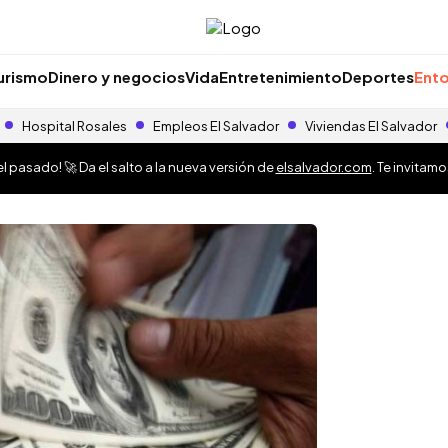
urismo
Dinero y negocios
Vida
Entretenimiento
Deportes
Ento
Hospital Rosales
Empleos El Salvador
Viviendas El Salvador
 pasado! 🚀 Da el salto a la nueva versión de
elsalvador.com
. Te invitam