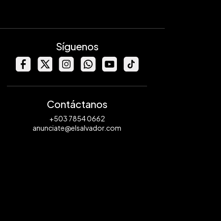
Síguenos
Contáctanos
+503 7854 0662
anunciate@elsalvador.com