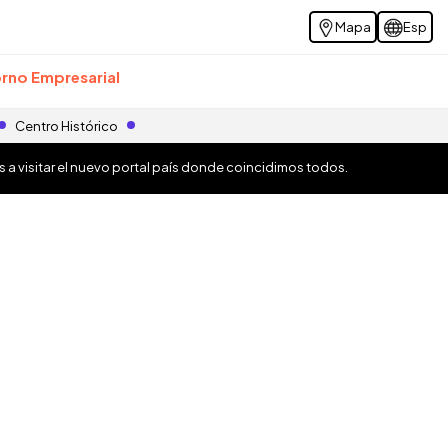
Mapa
Esp
rno Empresarial
Centro Histórico
os a visitar el nuevo portal país donde coincidimos todos.