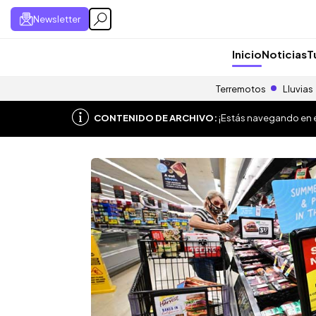
Newsletter
Inicio
Noticias
T
Terremotos
Lluvias
CONTENIDO DE ARCHIVO:
¡Estás navegando en el