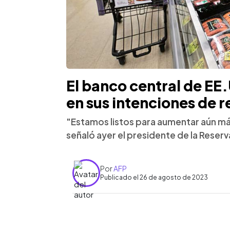
El banco central de EE
en sus intenciones de re
"Estamos listos para aumentar aún más 
señaló ayer el presidente de la Reser
Por
AFP
Publicado el 26 de agosto de 2023
0:00