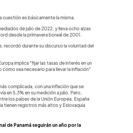
a cuestión es básicamente la misma.
ediados de julio de 2022, y lleva ocho alzas
cord desde la primavera boreal de 2001.
e, recordó durante su discurso la voluntad del
uropa implica "fijar las tasas de interés en un
 como sea necesario para llevar la inflación"
 más complicada, con una inflación que se
a en 5,3% en su medición a julio. Pero,
ntre los países de la Unión Europea. España
a tienen registros más altos y Eslovaquia
anal de Panamá seguirán un año por la