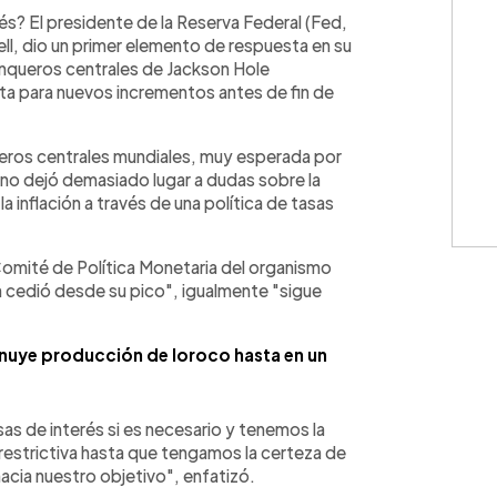
WhatsApp
Copiar link
rés? El presidente de la Reserva Federal (Fed,
l, dio un primer elemento de respuesta en su
banqueros centrales de Jackson Hole
erta para nuevos incrementos antes de fin de
queros centrales mundiales, muy esperada por
d no dejó demasiado lugar a dudas sobre la
 inflación a través de una política de tasas
Comité de Política Monetaria del organismo
ón cedió desde su pico", igualmente "sigue
minuye producción de loroco hasta en un
as de interés si es necesario y tenemos la
 restrictiva hasta que tengamos la certeza de
hacia nuestro objetivo", enfatizó.