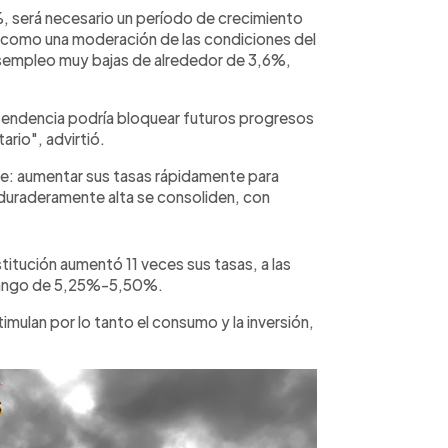
2%, será necesario un período de crecimiento
sí como una moderación de las condiciones del
esempleo muy bajas de alrededor de 3,6%,
a tendencia podría bloquear futuros progresos
ario", advirtió.
te: aumentar sus tasas rápidamente para
n duraderamente alta se consoliden, con
itución aumentó 11 veces sus tasas, a las
n rango de 5,25%-5,50%.
imulan por lo tanto el consumo y la inversión,