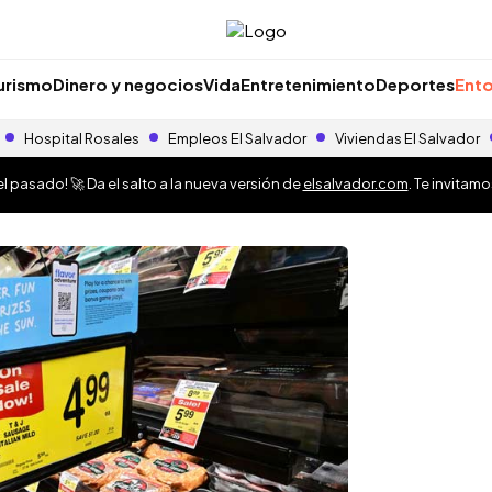
urismo
Dinero y negocios
Vida
Entretenimiento
Deportes
Ento
Hospital Rosales
Empleos El Salvador
Viviendas El Salvador
 pasado! 🚀 Da el salto a la nueva versión de
elsalvador.com
. Te invitam