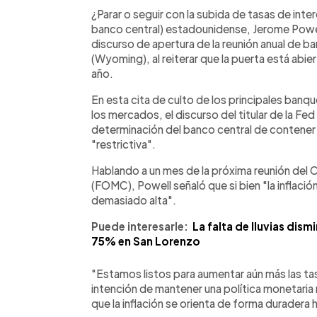
Facebook
Twitter
►
Escuchar artículo
¿Parar o seguir con la subida de tasas de inte
banco central) estadounidense, Jerome Powel
discurso de apertura de la reunión anual de 
(Wyoming), al reiterar que la puerta está abi
año.
En esta cita de culto de los principales ban
los mercados, el discurso del titular de la Fe
determinación del banco central de contener la
"restrictiva".
Hablando a un mes de la próxima reunión del 
(FOMC), Powell señaló que si bien "la inflaci
demasiado alta".
Puede interesarle:
La falta de lluvias dis
75% en San Lorenzo
"Estamos listos para aumentar aún más las tas
intención de mantener una política monetaria
que la inflación se orienta de forma duradera 