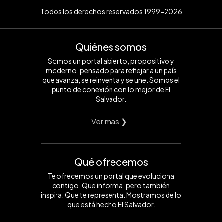
Todos los derechos reservados 1999-2026
Quiénes somos
Somos un portal abierto, propositivo y
moderno, pensado para reflejar a un país
que avanza, se reinventa y se une. Somos el
punto de conexión con lo mejor de El
Salvador.
Ver mas ❯
Qué ofrecemos
Te ofrecemos un portal que evoluciona
contigo. Que informa, pero también
inspira. Que te representa. Mostramos de lo
que está hecho El Salvador.