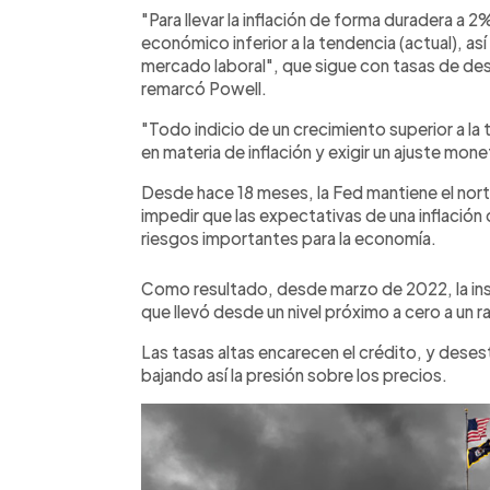
"Para llevar la inflación de forma duradera a 
económico inferior a la tendencia (actual), a
mercado laboral", que sigue con tasas de d
remarcó Powell.
"Todo indicio de un crecimiento superior a l
en materia de inflación y exigir un ajuste monet
Desde hace 18 meses, la Fed mantiene el nor
impedir que las expectativas de una inflació
riesgos importantes para la economía.
Como resultado, desde marzo de 2022, la inst
que llevó desde un nivel próximo a cero a u
Las tasas altas encarecen el crédito, y desest
bajando así la presión sobre los precios.