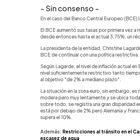
- Sin consenso -
En el caso del Banco Central Europeo (BCE) l
El BCE aumentó sus tasas por primera vez a m
desde entonces hasta el actual 3,75%, un ré
La presidenta de la entidad, Christine Lagard
BCE de continuar con una política restrictiva.
Según Lagarde, el nivel de inflación actual en E
nivel suficientemente restrictivo tanto tiempo
al objetivo "de 2% a mediano plazo".
La situación en la zona euro, sin embargo, es
modera pero muy lentamente y se ubica todaví
sobre todo, se registra una gran disparidad e
está por debajo de 2% pero Alemania y Franci
supera el 10%.
Además:
Restricciones al tránsito en el C
escasez de agua