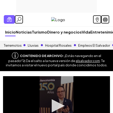
Inicio
Noticias
Turismo
Dinero y negocios
Vida
Entretenim
Terremotos
Lluvias
Hospital Rosales
Empleos El Salvador
CONTENIDO DE ARCHIVO:
¡Estás navegando en el
pasado! 🚀 Da el salto a la nueva versión de
elsalvador.com
. Te
invitamos a visitar el nuevo portal país donde coincidimos todos.