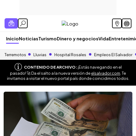
Inicio
Noticias
Turismo
Dinero y negocios
Vida
Entretenim
Terremotos
Lluvias
Hospital Rosales
Empleos El Salvador
CONTENIDO DE ARCHIVO:
¡Estás navegando en el
pasado! 🚀 Da el salto a la nueva versión de
elsalvador.com
. Te
invitamos a visitar el nuevo portal país donde coincidimos todos.