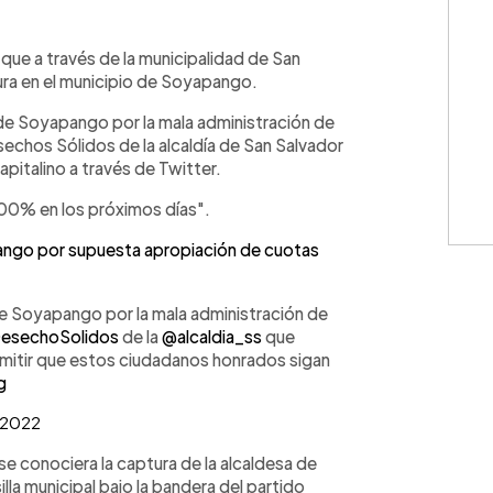
WhatsApp
Copiar link
 que a través de la municipalidad de San
sura en el municipio de Soyapango.
o de Soyapango por la mala administración de
sechos Sólidos de la alcaldía de San Salvador
apitalino a través de Twitter.
100% en los próximos días".
ango por supuesta apropiación de cuotas
 de Soyapango por la mala administración de
esechoSolidos
de la
@alcaldia_ss
que
mitir que estos ciudadanos honrados sigan
g
 2022
e conociera la captura de la alcaldesa de
la municipal bajo la bandera del partido