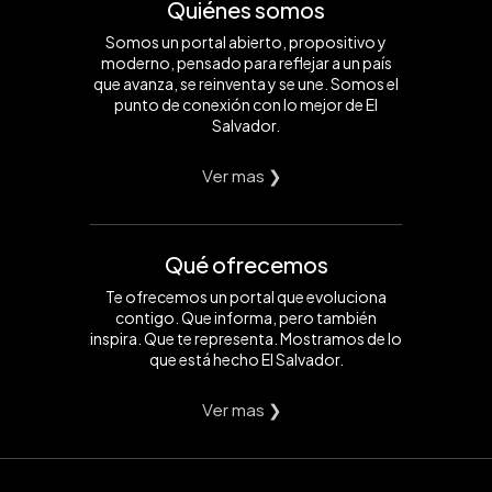
Quiénes somos
Somos un portal abierto, propositivo y
moderno, pensado para reflejar a un país
que avanza, se reinventa y se une. Somos el
punto de conexión con lo mejor de El
Salvador.
Ver mas ❯
Qué ofrecemos
Te ofrecemos un portal que evoluciona
contigo. Que informa, pero también
inspira. Que te representa. Mostramos de lo
que está hecho El Salvador.
Ver mas ❯