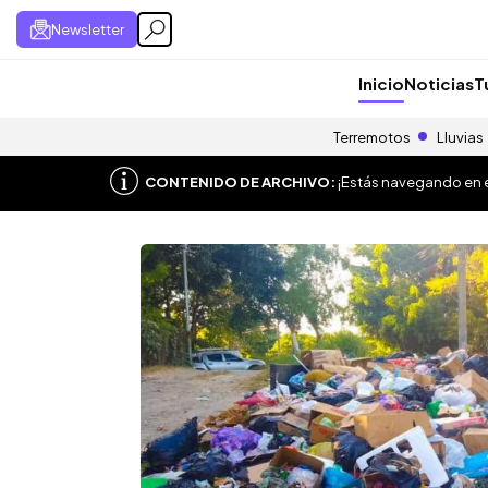
Newsletter
Inicio
Noticias
T
Terremotos
Lluvias
CONTENIDO DE ARCHIVO:
¡Estás navegando en el