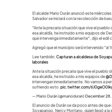
0:00
Facebook
Twitter
►
Escuchar artículo
El alcalde Mario Durán anunció este miércoles
Salvador se iniciará con la recolección de ba
"Ante la precaria situación que vive el puebl
esa alcaldía, he instruido a mis equipos de De
que intervenga inmediatamente", dijo el edil c
Agregó que el municipio será intervenido "al 
Lee también:
Capturan a alcaldesa de Soyap
laborales
Ante la situación precaria que vive el pueblo
esa alcaldía, he instruido a mis equipos de
@D
intervengan inmediatamente. No vamos a per
sufriendo esto.
pic.twitter.com/6J0geO0Ik
— Mario Durán (@marioduran)
December 28,
El anuncio de Durán se da poco antes de que s
Soyapango, Nercy Montano, quien llegó a la sil