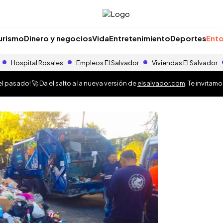
urismo
Dinero y negocios
Vida
Entretenimiento
Deportes
Ento
Hospital Rosales
Empleos El Salvador
Viviendas El Salvador
 pasado! 🚀 Da el salto a la nueva versión de
elsalvador.com
. Te invitam