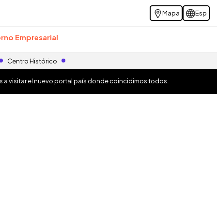
Mapa
Esp
rno Empresarial
Centro Histórico
os a visitar el nuevo portal país donde coincidimos todos.