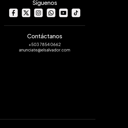
Síguenos
Contáctanos
+503 7854 0662
anunciate@elsalvador.com