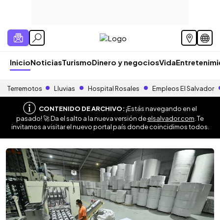
Inicio
Noticias
Turismo
Dinero y negocios
Vida
Entretenim
Terremotos
Lluvias
Hospital Rosales
Empleos El Salvador
CONTENIDO DE ARCHIVO:
¡Estás navegando en el
pasado! 🚀 Da el salto a la nueva versión de
elsalvador.com
. Te
invitamos a visitar el nuevo portal país donde coincidimos todos.