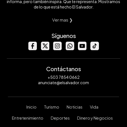
informa, pero también inspira. Que te representa. Mostramos
de lo que está hecho El Salvador.
Ver mas ❯
Síguenos
Contáctanos
+503 7854 0662
anunciate@elsalvador.com
Inicio
Turismo
Noticias
Vida
Entretenimiento
Deportes
Dinero y Negocios