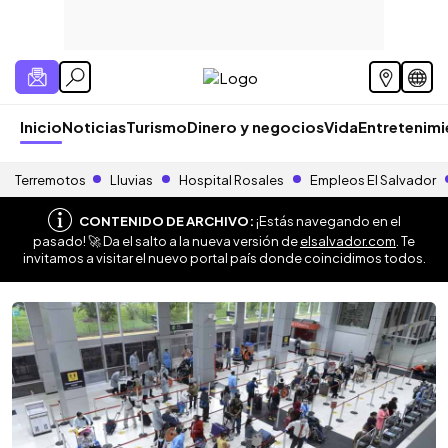
Inicio
Noticias
Turismo
Dinero y negocios
Vida
Entretenim
Terremotos
Lluvias
Hospital Rosales
Empleos El Salvador
CONTENIDO DE ARCHIVO:
¡Estás navegando en el
pasado! 🚀 Da el salto a la nueva versión de
elsalvador.com
. Te
invitamos a visitar el nuevo portal país donde coincidimos todos.