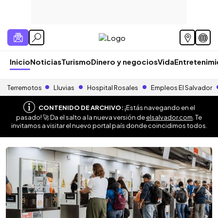
Inicio
Noticias
Turismo
Dinero y negocios
Vida
Entretenim
Terremotos
Lluvias
Hospital Rosales
Empleos El Salvador
CONTENIDO DE ARCHIVO:
¡Estás navegando en el
pasado! 🚀 Da el salto a la nueva versión de
elsalvador.com
. Te
invitamos a visitar el nuevo portal país donde coincidimos todos.