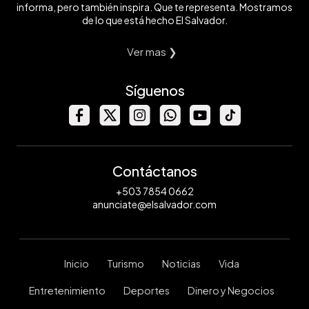
informa, pero también inspira. Que te representa. Mostramos
de lo que está hecho El Salvador.
Ver mas ❯
Síguenos
Contáctanos
+503 7854 0662
anunciate@elsalvador.com
Inicio
Turismo
Noticias
Vida
Entretenimiento
Deportes
Dinero y Negocios