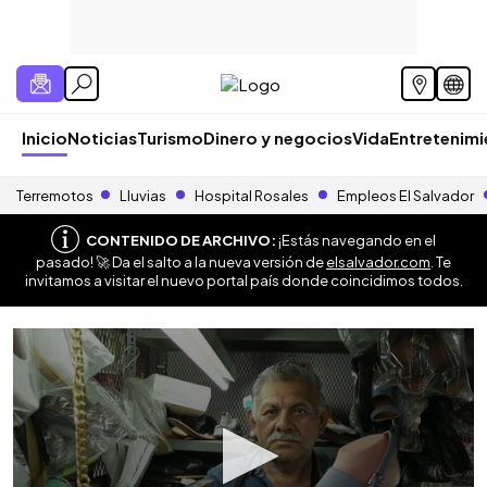
Inicio
Noticias
Turismo
Dinero y negocios
Vida
Entretenim
Terremotos
Lluvias
Hospital Rosales
Empleos El Salvador
CONTENIDO DE ARCHIVO:
¡Estás navegando en el
pasado! 🚀 Da el salto a la nueva versión de
elsalvador.com
. Te
invitamos a visitar el nuevo portal país donde coincidimos todos.