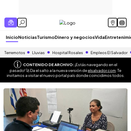
Inicio
Noticias
Turismo
Dinero y negocios
Vida
Entretenim
Terremotos
Lluvias
Hospital Rosales
Empleos El Salvador
CONTENIDO DE ARCHIVO:
¡Estás navegando en el
pasado! 🚀 Da el salto a la nueva versión de
elsalvador.com
. Te
invitamos a visitar el nuevo portal país donde coincidimos todos.