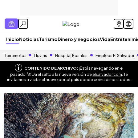
Inicio
Noticias
Turismo
Dinero y negocios
Vida
Entretenim
Terremotos
Lluvias
Hospital Rosales
Empleos El Salvador
CONTENIDO DE ARCHIVO:
¡Estás navegando en el
pasado! 🚀 Da el salto a la nueva versión de
elsalvador.com
. Te
invitamos a visitar el nuevo portal país donde coincidimos todos.