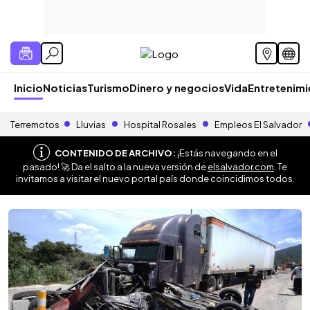
Inicio
Noticias
Turismo
Dinero y negocios
Vida
Entretenim
Terremotos
Lluvias
Hospital Rosales
Empleos El Salvador
CONTENIDO DE ARCHIVO:
¡Estás navegando en el
pasado! 🚀 Da el salto a la nueva versión de
elsalvador.com
. Te
invitamos a visitar el nuevo portal país donde coincidimos todos.