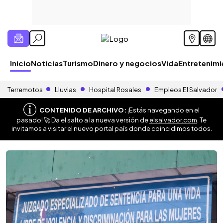
Inicio
Noticias
Turismo
Dinero y negocios
Vida
Entretenim
Terremotos
Lluvias
Hospital Rosales
Empleos El Salvador
CONTENIDO DE ARCHIVO:
¡Estás navegando en el
pasado! 🚀 Da el salto a la nueva versión de
elsalvador.com
. Te
invitamos a visitar el nuevo portal país donde coincidimos todos.