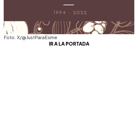
Foto. X/@JustParaEsme
IR A LA PORTADA